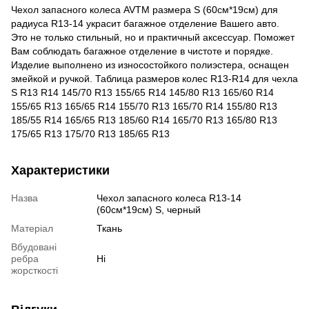
Чехол запасного колеса AVTM размера S (60см*19см) для
радиуса R13-14 украсит багажное отделение Вашего авто.
Это не только стильный, но и практичный аксессуар. Поможет
Вам соблюдать багажное отделение в чистоте и порядке.
Изделие выполнено из износостойкого полиэстера, оснащен
змейкой и ручкой. Таблица размеров колес R13-R14 для чехла
S R13 R14 145/70 R13 155/65 R14 145/80 R13 165/60 R14
155/65 R13 165/65 R14 155/70 R13 165/70 R14 155/80 R13
185/55 R14 165/65 R13 185/60 R14 165/70 R13 165/80 R13
175/65 R13 175/70 R13 185/65 R13
Характеристики
Назва
Чехол запасного колеса R13-14
(60см*19см) S, черный
Матеріал
Ткань
Вбудовані
ребра
Ні
жорсткості