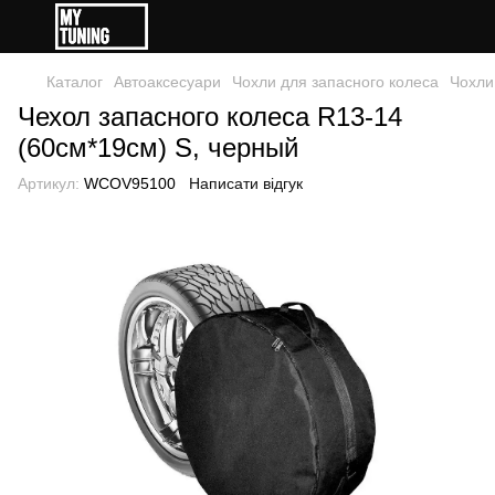
Каталог
Автоаксесуари
Чохли для запасного колеса
Чохли
Чехол запасного колеса R13-14
(60см*19см) S, черный
Артикул:
WCOV95100
Написати відгук