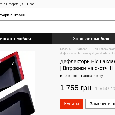
ктна інформація
Блог
уари в Україні
ині автомобіля
Зовні автомобіля
Головна
Каталог
Зовні автомобіл
Дефлектори Hic накладні Hyundai Accent 2
Дефлектори Hic наклад
| Вітровики на скотчі 
В наявності
Написати відгук
1 755 грн
1 950 г
Купити
Замовити 