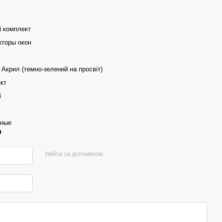
 комплект
торы окон
 Акрил (темно-зелений на просвіт)
кт
i
дные
р
Увійти за допомогою