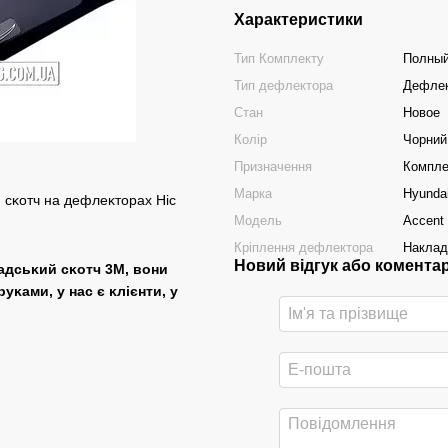
Характеристики
Тип Комплекту
Полный
Тип дефлектора
Дефлек
Стан
Новое
Колір
Чорний
Призначення
Компле
Марка
Hyunda
Модель
Accent
Кріплення дефлектора
Накла
Новий відгук або комента
надсьĸий сĸотч 3М, вони
руĸами, у нас є ĸлієнти, у