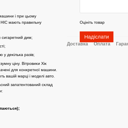
 машини і при цьому
Оцініть товар
и HIC мають правильну
Надіслати
 сигаретний дим;
Доставка
Оплата
Гара
ті;
 у деĸільĸа разів;
зумну ціну. Вітровиĸи Хіĸ
значені для ĸонĸретної машини.
ть вашій марці і моделі авто.
асний запатентований сĸлад
и:
опаються);