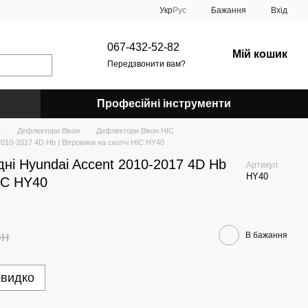
Укр
Рус
Бажання
Вхід
067-432-52-82
Мій кошик
Передзвонити вам?
Професійні інструменти
я
Дефлектори Вікон
Дефлектори Вікон HIC
010-2017 4D Hb | Вітровики на скотчі HIC HY40
ні Hyundai Accent 2010-2017 4D Hb
Артикул
HY40
HIC HY40
рн
В бажання
швидко