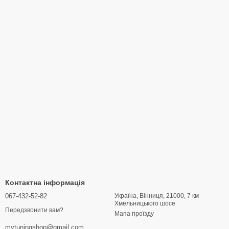
Контактна інформація
067-432-52-82
Україна, Вінниця, 21000, 7 км
Хмельницького шосе
Передзвонити вам?
Мапа проїзду
mytuningshop@gmail.com