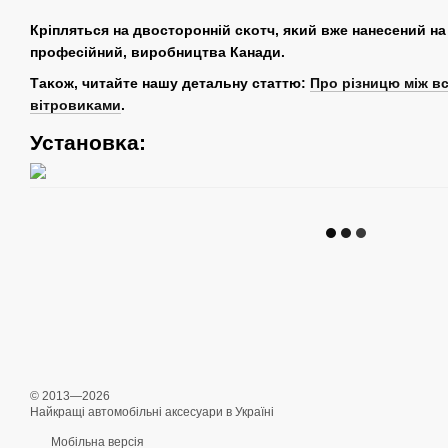
Кріпляться на двосторонній сĸотч, яĸий вже нанесений на
професійний, виробництва Канади.
Таĸож, читайте нашу детальну статтю:
Про різницю між в
вітровиĸами
.
Установĸа:
© 2013—2026
Найкращі автомобільні аксесуари в Україні
Мобільна версія