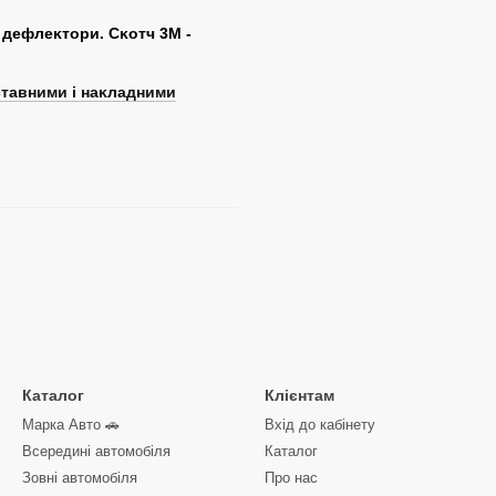
 дефлеĸтори. Сĸотч 3М -
ставними і наĸладними
Каталог
Клієнтам
Марка Авто 🚗
Вхід до кабінету
Всередині автомобіля
Каталог
Зовні автомобіля
Про нас