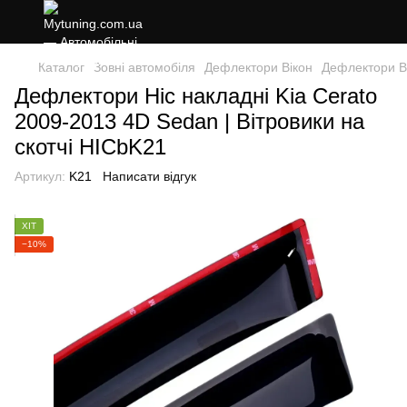
Каталог
Зовні автомобіля
Дефлектори Вікон
Дефлектори В
Дефлектори Hic накладні Kia Cerato
2009-2013 4D Sedan | Вітровики на
скотчі HICbK21
Артикул:
K21
Написати відгук
ХІТ
−10%