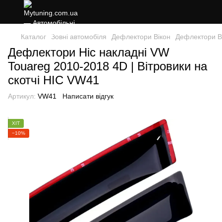
Каталог
Зовні автомобіля
Дефлектори Вікон
Дефлектори В
Дефлектори Hic накладні VW
Touareg 2010-2018 4D | Вітровики на
скотчі HIC VW41
Артикул:
VW41
Написати відгук
ХІТ
−10%