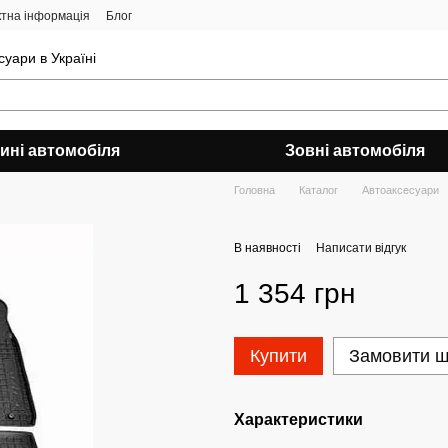
ктна інформація
Блог
уари в Україні
ині автомобіля
Зовні автомобіля
Головна
Каталог
Автоаксесуари
В наявності
Написати відгук
1 354 грн
Купити
Замовити 
Характеристики