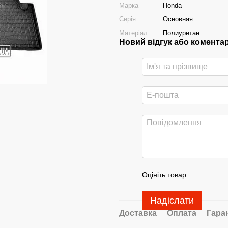
Марка
Honda
Серія
Основная
Матеріал
Полиуретан
Новий відгук або комента
Оцініть товар
Надіслати
Доставка
Оплата
Гара