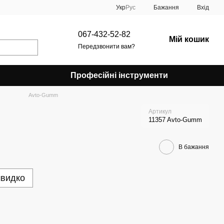
Укр
Рус
Бажання
Вхід
067-432-52-82
Мій кошик
Передзвонити вам?
Професійні інструменти
Avto-Gumm
Артикул
11357 Avto-Gumm
В бажання
швидко