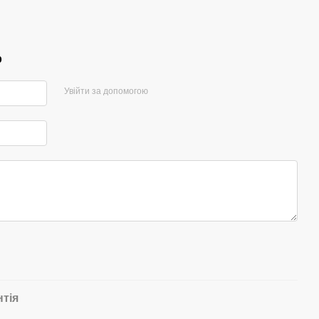
р
Увійти за допомогою
нтія