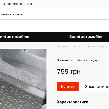
ктна інформація
Блог
уари в Україні
ині автомобіля
Зовні автомобіля
Головна
Каталог
Автоаксесуари
В наявності
Написати відгук
759 грн
Купити
Замовити 
Характеристики