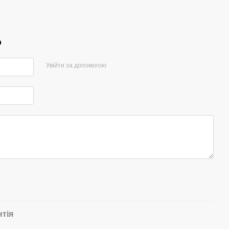
р
Увійти за допомогою
нтія