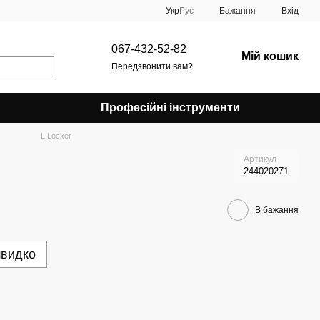
Укр
Рус
Бажання
Вхід
067-432-52-82
Мій кошик
Передзвонити вам?
Професійні інструменти
L.Locker
Артикул
244020271
В бажання
швидко