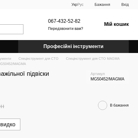
Укр
Рус
Бажання
Вхід
067-432-52-82
Мій кошик
Передзвонити вам?
Професійні інструменти
рументи
Спецінструмент для СТО
Спецінструмент для СТО MAGMA
и MG50452/MAGMA
ажільної підвіски
Артикул
MG50452/MAGMA
рн
В бажання
швидко