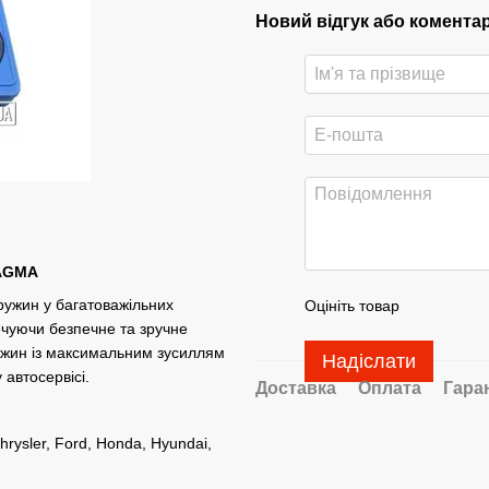
Новий відгук або комента
MAGMA
ружин у багатоважільних
Оцініть товар
печуючи безпечне та зручне
ужин із максимальним зусиллям
Надіслати
автосервісі.
Доставка
Оплата
Гара
rysler, Ford, Honda, Hyundai,