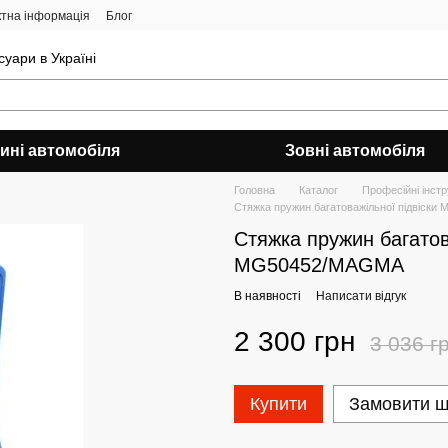
ктна інформація
Блог
уари в Україні
ині автомобіля
Зовні автомобіля
Головна
Каталог
Професійні інст
Стяжка пружин багатоважільної підвіск
Стяжка пружин багатов
MG50452/MAGMA
В наявності
Написати відгук
2 300 грн
3 036 г
Купити
Замовити 