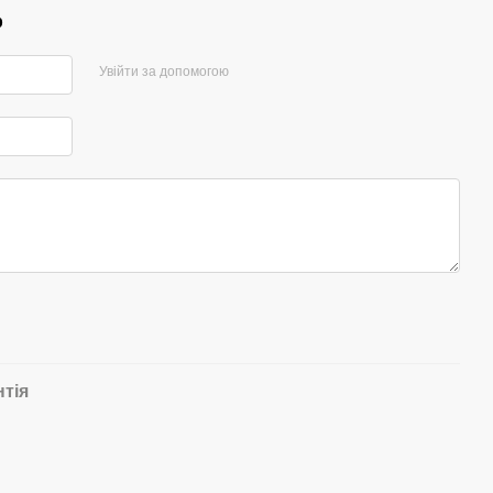
р
Увійти за допомогою
нтія