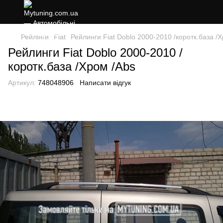
Рейлінги
Fiat
Рейлинги Fiat Doblo 2000-2010 /коротк.база /
Рейлинги Fiat Doblo 2000-2010 /
коротк.база /Хром /Abs
Артикул:
748048906
Написати відгук