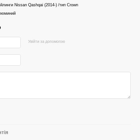
йлинги Nissan Qashqai (2014-) /тип Crown
люминий
р
Увійти за допомогою
нтія