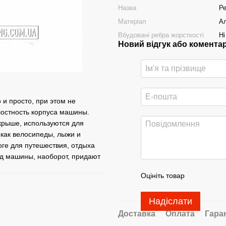
Назва
Ре
Матеріал
А
Вбудовані ребра жорсткості
Ні
Новий відгук або комента
и просто, при этом не
лостность корпуса машины.
крыше, используются для
 как велосипеды, лыжи и
ге для путешествия, отдыха
вид машины, наоборот, придают
Оцініть товар
Надіслати
Доставка
Оплата
Гара