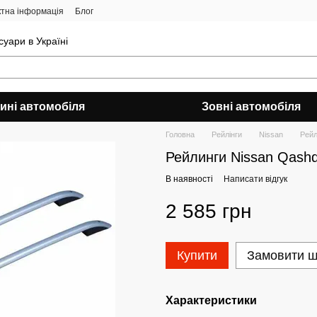
ктна інформація
Блог
уари в Україні
ині автомобіля
Зовні автомобіля
Головна
Рейлінги
Nissan
Рейл
Рейлинги Nissan Qashq
В наявності
Написати відгук
2 585 грн
Купити
Замовити 
Характеристики