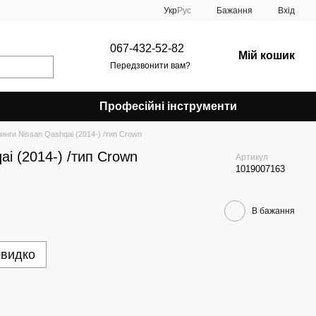
Укр
Рус
Бажання
Вхід
067-432-52-82
Мій кошик
Передзвонити вам?
Професійні інструменти
инги Nissan Qashqai (2014-) /тип Crown
ai (2014-) /тип Crown
Артикул
1019007163
В бажання
швидко