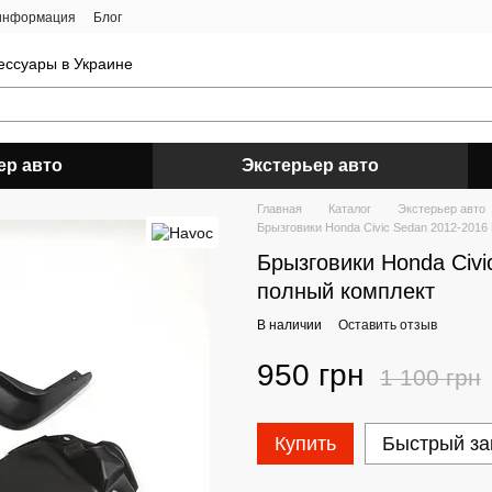
 информация
Блог
ессуары в Украине
ер авто
Экстерьер авто
Главная
Каталог
Экстерьер авто
Брызговики Honda Civic Sedan 2012-201
Брызговики Honda Civ
полный комплект
В наличии
Оставить отзыв
950 грн
1 100 грн
Купить
Быстрый за