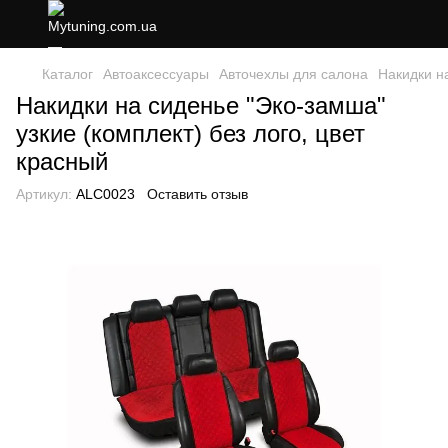
Каталог
Автоаксессуары
Авточехлы для салона
Накидки н
Накидки на сиденье "Эко-замша"
узкие (комплект) без лого, цвет
красный
Артикул:
ALC0023
Оставить отзыв