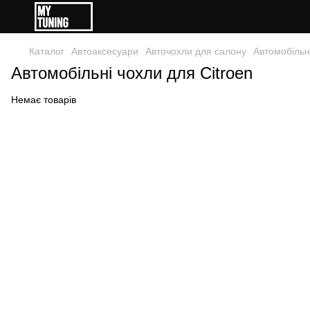
Каталог
Автоаксесуари
Авточохли для салону
Автомобільні
Автомобільні чохли для Citroen
Немає товарів