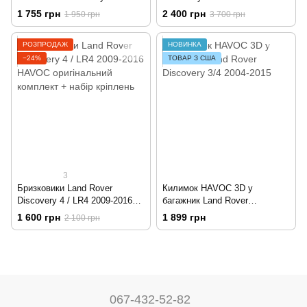
2004-2010/2010-2014 4D |
HAVOC
1 755 грн
2 400 грн
1 950 грн
3 700 грн
Вітровики на скотчі HIC LA03
РОЗПРОДАЖ
НОВИНКА
−24%
ТОВАР З США
3
Бризковики Land Rover
Килимок HAVOC 3D у
Discovery 4 / LR4 2009-2016
багажник Land Rover
HAVOC оригінальний
Discovery 3/4 2004-2015
1 600 грн
1 899 грн
2 100 грн
комплект + набір кріплень
067-432-52-82