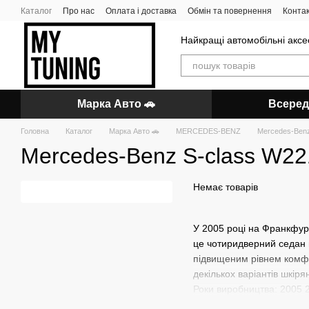
Перейти до основного контенту
Каталог
Про нас
Оплата і доставка
Обмін та повернення
Конта
Найкращі автомобільні аксес
Марка Авто 🚗
Всеред
Головна
Каталог
Марка Авто 🚗
MERCEDES-BENZ
Mercedes-Benz
Mercedes-Benz S-class W22
Немає товарів
У 2005 році на Франкфур
це чотиридверний седан п
підвищеним рівнем комфор
декількох варіантів шкір
Роки виробництва: 2005 