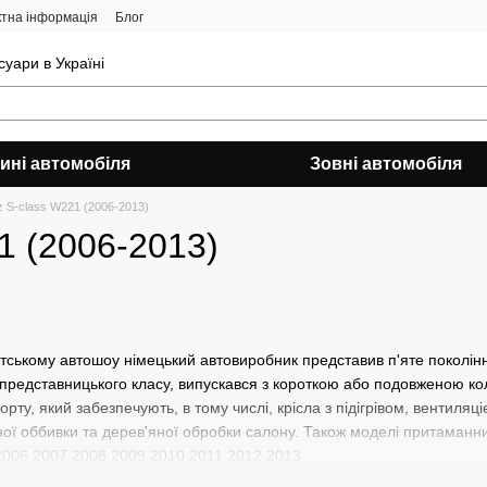
ктна інформація
Блог
уари в Україні
ині автомобіля
Зовні автомобіля
 S-class W221 (2006-2013)
1 (2006-2013)
тському автошоу німецький автовиробник представив п'яте поколі
редставницького класу, випускався з короткою або подовженою колі
ту, який забезпечують, в тому числі, крісла з підігрівом, вентиляц
яної оббивки та дерев'яної обробки салону. Також моделі притаманни
2006 2007 2008 2009 2010 2011 2012 2013