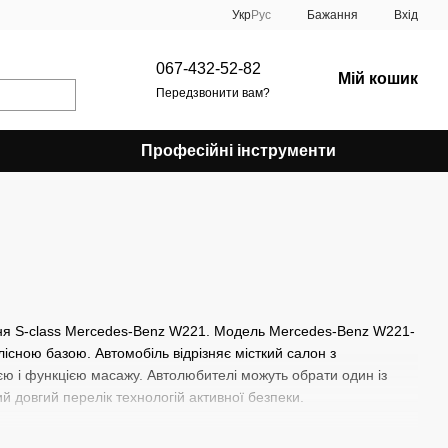
Укр
Рус
Бажання
Вхід
067-432-52-82
Мій кошик
Передзвонити вам?
Професійні інструменти
ння S-class Mercedes-Benz W221. Модель Mercedes-Benz W221-
сною базою. Автомобіль відрізняє місткий салон з
ією і функцією масажу. Автолюбителі можуть обрати один із
й довгий перелік технологій активної безпеки.