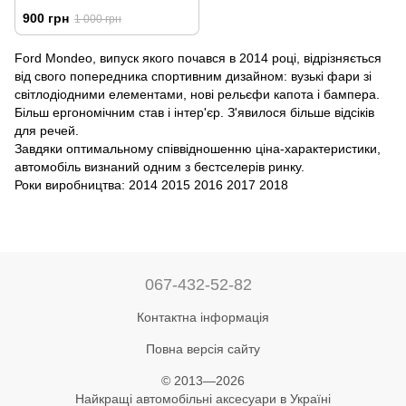
2024 Sedan | Вітровики на
900 грн
1 000 грн
скотчі DFFu1424
Ford Mondeo, випуск якого почався в 2014 році, відрізняється
від свого попередника спортивним дизайном: вузькі фари зі
світлодіодними елементами, нові рельєфи капота і бампера.
Більш ергономічним став і інтер'єр. З'явилося більше відсіків
для речей.
Завдяки оптимальному співвідношенню ціна-характеристики,
автомобіль визнаний одним з бестселерів ринку.
Роки виробництва: 2014 2015 2016 2017 2018
067-432-52-82
Контактна інформація
Повна версія сайту
© 2013—2026
Найкращі автомобільні аксесуари в Україні