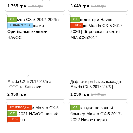
на скотчі HIC MA39-IJ
Havoc™ Maximum Coverage
1 755 грн
3 649 грн
1 950 грн
4 300 грн
ХІТ
ХІТ
ТОВАР З США
−10%
3
Mazda CX-5 2017-2025 з
Дефлектори Havoc накладні
LOGO та Кліпсами
Mazda CX-5 2017-2026 |
Оригінальні килимки HAVOC
Вітровики на скотчі
2 950 грн
1 296 грн
1 440 грн
MMaCX52017
РОЗПРОДАЖ
ХІТ
ХІТ
−15%