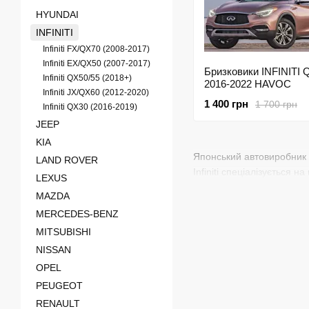
HYUNDAI
INFINITI
Infiniti FX/QX70 (2008-2017)
Infiniti EX/QX50 (2007-2017)
Бризковики INFINITI 
Infiniti QX50/55 (2018+)
2016-2022 HAVOC
Infiniti JX/QX60 (2012-2020)
1 400 грн
1 700 грн
Infiniti QX30 (2016-2019)
JEEP
KIA
Японський автовиробник In
LAND ROVER
Infiniti спеціалізується н
LEXUS
MAZDA
MERCEDES-BENZ
MITSUBISHI
NISSAN
OPEL
PEUGEOT
RENAULT