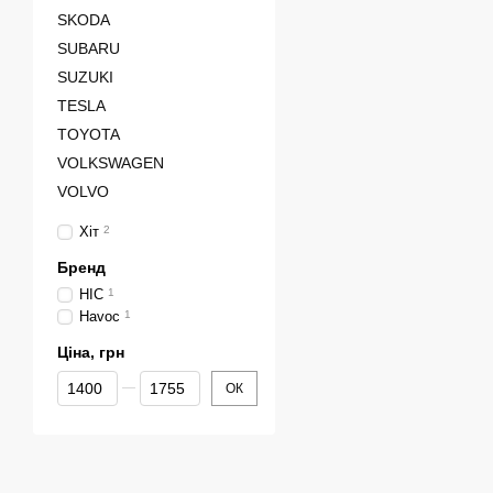
SKODA
SUBARU
SUZUKI
TESLA
TOYOTA
VOLKSWAGEN
VOLVO
Хіт
2
Бренд
HIC
1
Havoc
1
Ціна, грн
Від Ціна, грн
До Ціна, грн
ОК