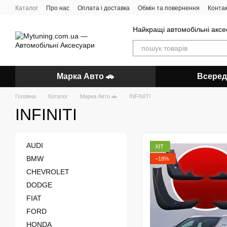
Перейти до основного контенту
Каталог
Про нас
Оплата і доставка
Обмін та повернення
Конта
Найкращі автомобільні аксес
Марка Авто 🚗
Всеред
Головна
Каталог
Марка Авто 🚗
INFINITI
INFINITI
AUDI
ХІТ
BMW
−18%
CHEVROLET
DODGE
FIAT
FORD
HONDA