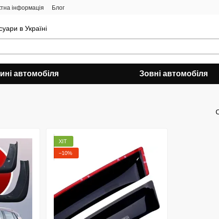
ктна інформація
Блог
уари в Україні
ині автомобіля
Зовні автомобіля
ХІТ
−10%