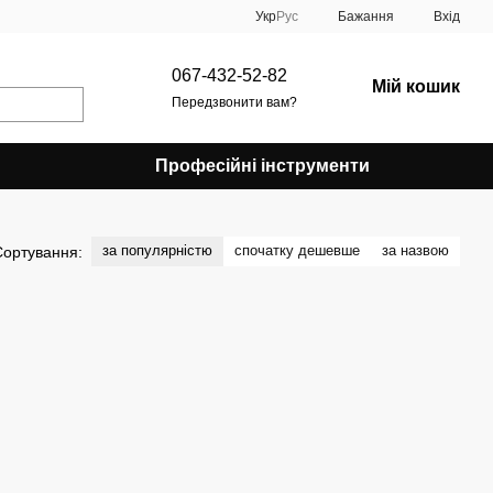
Укр
Рус
Бажання
Вхід
067-432-52-82
Мій кошик
Передзвонити вам?
Професійні інструменти
за популярністю
спочатку дешевше
за назвою
Сортування: