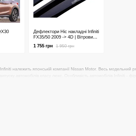
QX30
Дефлектори Hic накладні Infiniti
FX35/50 2009 -> 4D | Вітровики
на скотчі HIC IN06
1 755 грн
1 950 грн
finiti належить японській компанії Nissan Motor. Весь модельний ряд
а випуску автомобілів класу люкс. Особливість автомобілів Infiniti - ф