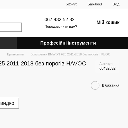
Укр
Рус
Бажання
Вхід
067-432-52-82
Мій кошик
Передзвонити вам?
Професійні інструменти
я
Бризковики
Бризковики BMW X3 F25 2011-2018 без порогів HAVOC
5 2011-2018 без порогів HAVOC
Артикул
68492592
В бажання
швидко