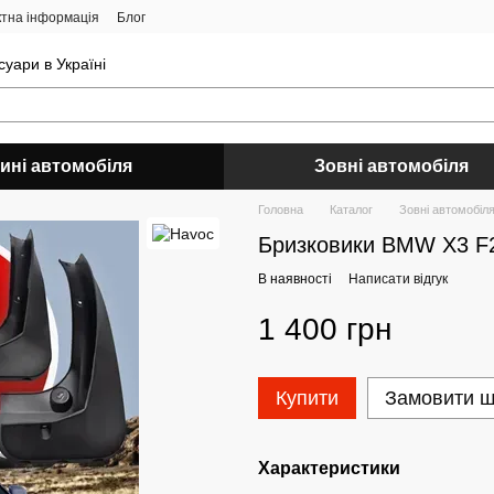
ктна інформація
Блог
уари в Україні
ині автомобіля
Зовні автомобіля
Головна
Каталог
Зовні автомобіл
Бризковики BMW X3 F2
В наявності
Написати відгук
1 400 грн
Купити
Замовити 
Характеристики