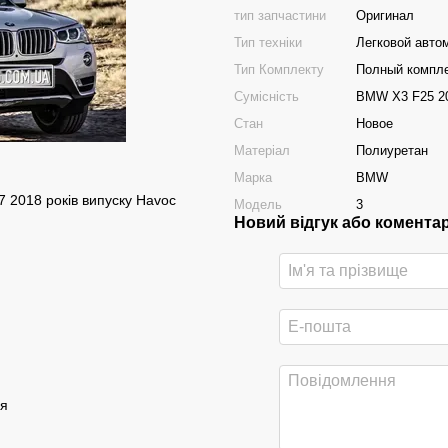
тип запчастини
Оригинал
Тип техніки
Легковой авто
Тип Комплекту
Полный компл
Сумісність
BMW X3 F25 20
Стан
Новое
Матеріал
Полиуретан
Марка
BMW
 2018 років випуску Havoc
Модель
3
Новий відгук або комента
ія