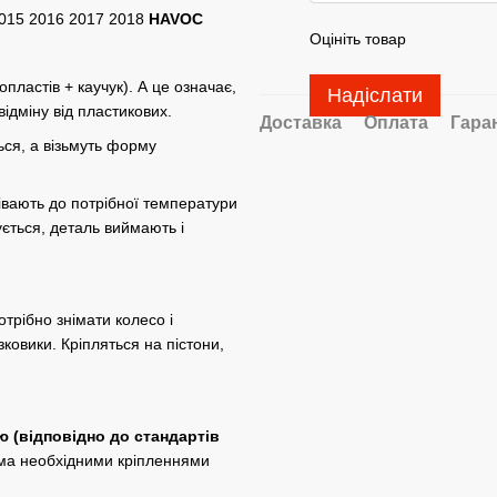
015 2016 2017 2018
HAVOC
Оцініть товар
астів + ​​каучук). А це означає,
Надіслати
 відміну від пластикових.
Доставка
Оплата
Гара
ься, а візьмуть форму
івають до потрібної температури
ється, деталь виймають і
трібно знімати колесо і
ковики. Кріпляться на пістони,
ю (відповідно до стандартів
іма необхідними кріпленнями