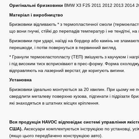
Оригінальні бризковики
BMW X3 F25 2011 2012 2013 2014 2
Матеріал і виробництво
Бризковики відливають * з термопластичної смоли (термоеластопл
що вони гнучкі, стійкі до перепадів температур і не тендітні, на
Бризковики при ударі, наїзді на бордюр або камінь не зламают
перешкоди, і потім повернуться в первинний вигляд.
* Гранули термоеластопласту (ТЕП) змішують з каучуком і нагр
і під високим тиск всприсківают в прес-форму. Форма охолоджу
відправляють на лазерний верстат, де коригують вигини.
Установка
Бризковики ідеально монтуються за 20 хвилин. При цьому не по
свердлити металеву поверхню кузова, підгинати і підрізати бриз
які знаходяться в штатних місцях кріплення.
Вся продукція HAVOC відповідає системі управління якіст
США).
Аксесуари комплектуються інструкцією по установці, ус
(якщо цього передбачено конструкцією авто).