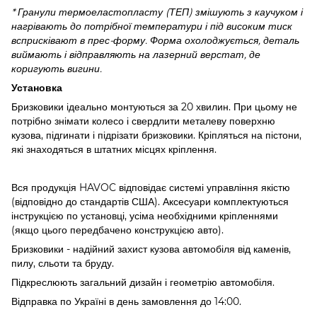
* Гранули термоеластопласту (ТЕП) змішують з каучуком і
нагрівають до потрібної температури і під високим тиск
всприсківают в прес-форму. Форма охолоджується, деталь
виймають і відправляють на лазерний верстат, де
коригують вигини.
Установка
Бризковики ідеально монтуються за 20 хвилин. При цьому не
потрібно знімати колесо і свердлити металеву поверхню
кузова, підгинати і підрізати бризковики. Кріпляться на пістони,
які знаходяться в штатних місцях кріплення.
Вся продукція HAVOC відповідає системі управління якістю
(відповідно до стандартів США). Аксесуари комплектуються
інструкцією по установці, усіма необхідними кріпленнями
(якщо цього передбачено конструкцією авто).
Бризковики - надійний захист кузова автомобіля від каменів,
пилу, сльоти та бруду.
Підкреслюють загальний дизайн і геометрію автомобіля.
Відправка по Україні в день замовлення до 14:00.