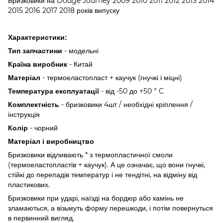
Бризковики на Dodge Journey 2009 2010 2011 2012 2013 2014
2015 2016 2017 2018 років випуску
Характеристики:
- модельні
Тип запчастини
- Китай
Країна виробник
- термоеластопласт + ​​каучук (гнучкі і міцні)
Матеріал
- від -50 до +50 ° C
Температура експлуатації
- бризковики 4шт / необхідні кріплення /
Комплектність
інструкція
- чорний
Колір
Матеріал і виробництво
Бризковики відливають * з термопластичної смоли
(термоеластопластів + ​​каучук). А це означає, що вони гнучкі,
стійкі до перепадів температур і не тендітні, на відміну від
пластикових.
Бризковики при ударі, наїзді на бордюр або камінь не
зламаються, а візьмуть форму перешкоди, і потім повернуться
в первинний вигляд.