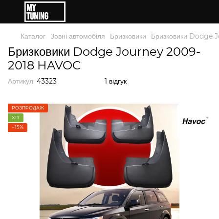
Каталог
Зовні автомобіля
Бризковики
Бризковики Dodge 
Бризковики Dodge Journey 2009-
2018 HAVOC
Артикул:
43323
1 відгук
РОЗПРОДАЖ
ХІТ
−15%