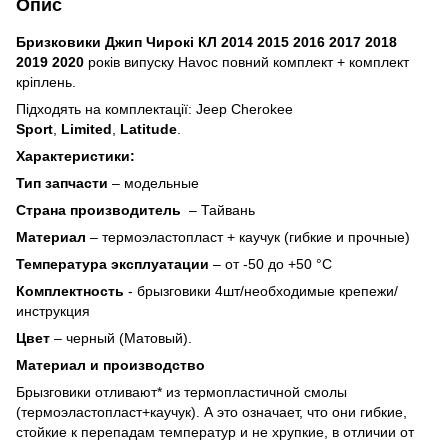
Опис
Бризковики Джип Чирокі КЛ 2014 2015 2016 2017 2018
2019 2020
років випуску Havoc повний комплект + комплект
кріплень.
Підходять на комплектації: Jeep Cherokee
Sport
,
Limited
,
Latitude
.
Характеристики:
Тип запчасти
– модельные
Страна производитель
– Тайвань
Материал
– термоэластопласт + каучук (гибкие и прочные)
Температура эксплуатации
– от -50 до +50 °C
Комплектность
- брызговики 4шт/необходимые крепежи/
инструкция
Цвет
– черный (Матовый).
Материал и производство
Брызговики отливают* из термопластичной смолы
(термоэластопласт+каучук). А это означает, что они гибкие,
стойкие к перепадам температур и не хрупкие, в отличии от