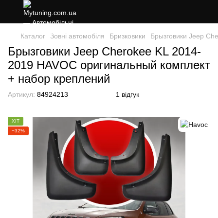
Каталог
Зовні автомобіля
Бризковики
Брызговики Jeep Ch
Брызговики Jeep Cherokee KL 2014-
2019 HAVOC оригинальный комплект
+ набор креплений
Артикул:
84924213
1 відгук
ХІТ
−32%