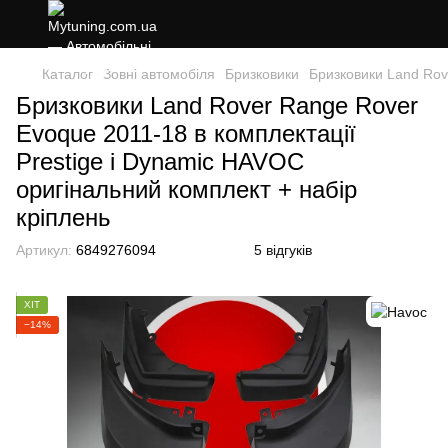
Каталог
Зовні автомобіля
Бризковики
Бризковики Land Rov
Бризковики Land Rover Range Rover
Evoque 2011-18 в комплектації
Prestige і Dynamic HAVOC
оригінальний комплект + набір
кріплень
Артикул:
6849276094
5 відгуків
ХІТ
−14%