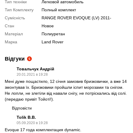
Тип техніки
Легковой автомобиль
Тип Комплекту
Полный комплект
Сумісність
RANGE ROVER EVOQUE (LV) 2011-
Стан
Новое
Матеріал
Полиуретан
Марка
Land Rover
Відгуки
5
Товальчук Андрій
20.01.2021 в 19:28
Мені дуже пощастило, 12 січня замовив бризковички, а вже 14
змонтував їх. Бризковики пройшли іспит морозами та снігом.
Не лопли, не злетіли від навали снігу, не потріскались від солі.
(передаю привіт Тойоті!).
Відповісти
Tolik B.B.
05.09.2020 в 19:28
Evoque 17 года комплектация dynamic.