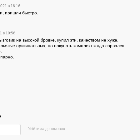
2021 в 16:16
ии, пришли быстро.
1 в 19:56
говик на высокой бровке, купил эти, качеством не хуже,
помягче оригинальных, но покупать комплект когда сорвался
.
парно.
р
Увійти за допомогою