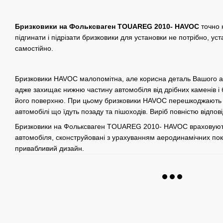
Бризковики на Фольксваген TOUAREG 2010- HAVOC
точно к
підгинати і підрізати бризковики для установки не потрібно, ус
самостійно.
Бризковики HAVOC малопомітна, але корисна деталь Вашого а
адже захищає нижню частину автомобіля від дрібних каменів і 
його поверхню. При цьому бризковики HAVOC перешкоджають 
автомобілі що їдуть позаду та пішоходів. Виріб повністю відпов
Бризковики на Фольксваген TOUAREG 2010- HAVOC враховують
автомобіля, сконструйовані з урахуванням аеродинамічних пок
привабливий дизайн.