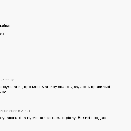
мобиль
ект
3 в 22:18
онсультація, про мою машину знають, задають правильні
мно!
09.02.2023 в 21:58
 упаковані та відмінна якість матеріалу. Великі продаж.