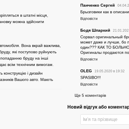
Панченко Сергей
04.04.
Брызговики как в описан
ріпляться в штатні місця,
Відповісти
тановку можна здійснити
Бодя Шпаркий
21.01.202
Сорвал оригинальный брыз
может даже и лучше, бо 
втомобіля. Вона вкрай важлива,
один??? КАК ТО БОЛЬНО
бруду, які поступово руйнують
Оригиналы продаются по
попаданню бруду на інші
Відповісти
ідає всім технічним вимогам.
OLEG
19.05.2020 в 19:32
 конструкцію і дизайн
SPASIBO!!!
азників Вашого авто. Мають
Відповісти
Ще 5 коментарів
Новий відгук або комента