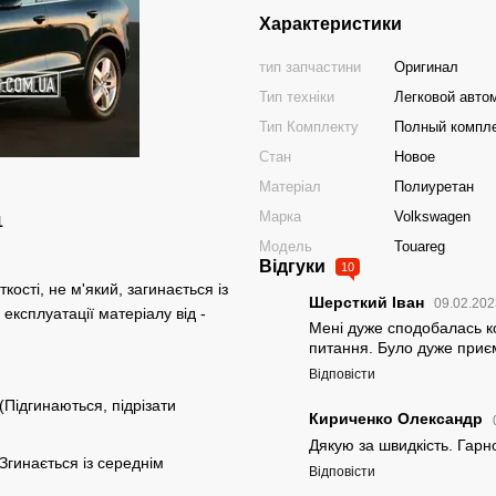
Характеристики
тип запчастини
Оригинал
Тип техніки
Легковой авто
Тип Комплекту
Полный компл
Стан
Новое
Матеріал
Полиуретан
Марка
Volkswagen
1
Модель
Touareg
Відгуки
10
ості, не м'який, загинається із
Шерсткий Іван
09.02.202
експлуатації матеріалу від -
Мені дуже сподобалась к
питання. Було дуже приє
Відповісти
(Підгинаються, підрізати
Кириченко Олександр
Дякую за швидкість. Гарно
Згинається із середнім
Відповісти