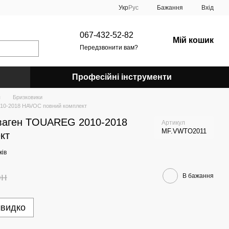
Укр
Рус
Бажання
Вхід
067-432-52-82
Мій кошик
Передзвонити вам?
Професійні інструменти
я
Бризковики
10-2018 HAVOC повний комплект
сваген TOUAREG 2010-2018
Артикул
MF.VWTO2011
кт
ків
рн
В бажання
швидко