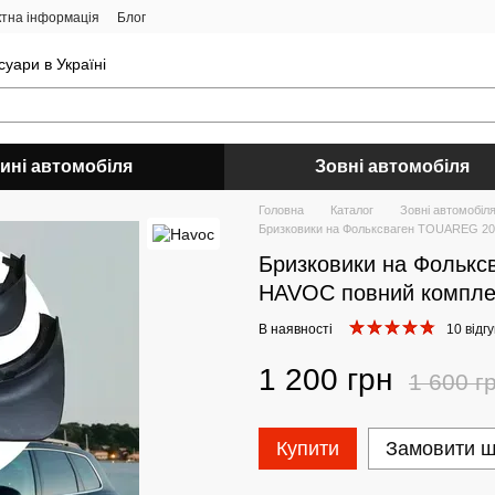
ктна інформація
Блог
уари в Україні
ині автомобіля
Зовні автомобіля
Головна
Каталог
Зовні автомобіл
Бризковики на Фольксваген TOUAREG 20
Бризковики на Фольк
HAVOC повний компле
В наявності
10 відгу
1 200 грн
1 600 г
Купити
Замовити 