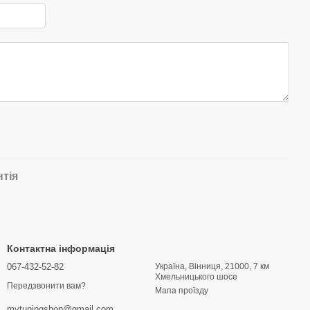
нтія
Контактна інформація
067-432-52-82
Україна, Вінниця, 21000, 7 км
Хмельницького шосе
Передзвонити вам?
Мапа проїзду
mytuningshop@gmail.com