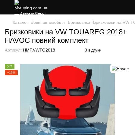
Каталог
Зовні автомобіля
Бризковики
Бризковики на VW 
Бризковики на VW TOUAREG 2018+
HAVOC повний комплект
Артикул:
HMF.VWTO2018
3 відгуки
ХІТ
−19%