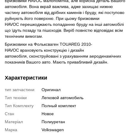
Бризковики HAVOC малопомітна, але корисна деталь Вашого
автомобіля. Вона вкрай важлива, адже захищає нижню
частину автомобіля від дрібних каменів і бруду, які поступово
руйнують його поверхню. При цьому бризковики
HAVOC перешкоджають попаданню бруду на інші автомобілі
що їдуть позаду та пішоходів. Виріб повністю відповідає всім
технічним вимогам.
Бризковики на Фольксваген TOUAREG 2010-
HAVOC враховують конструкцію і дизайн
автомобіля, сконструйовані з урахуванням аеродинамічних
показників Вашого авто. Мають привабливий дизайн.
Характеристики
тип запчастини
Оригинал
Тип техніки
Легковой автомобиль
Тип Комплекту
Полный комплект
Стан
Новое
Матеріал
Полиуретан
Марка
Volkswagen