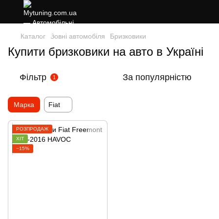
Каталог
Зовні автомобіля
Бризковики
Купити бризковики на авто в Україні
Фільтр
За популярністю
1
Марка
Fiat
РОЗПРОДАЖ
ХІТ
−15%