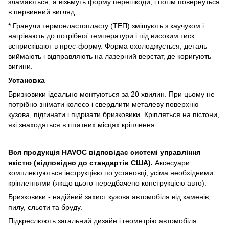
зламаються, а візьмуть форму перешкоди, і потім повернуться
в первинний вигляд.
* Гранули термоеластопласту (ТЕП) змішують з каучуком і
нагрівають до потрібної температури і під високим тиск
всприсківают в прес-форму. Форма охолоджується, деталь
виймають і відправляють на лазерний верстат, де коригують
вигини.
Установка
Бризковики ідеально монтуються за 20 хвилин. При цьому не
потрібно знімати колесо і свердлити металеву поверхню
кузова, підгинати і підрізати бризковики. Кріпляться на пістони,
які знаходяться в штатних місцях кріплення.
Вся продукція HAVOC відповідає системі управління
якістю (відповідно до стандартів США).
Аксесуари
комплектуються інструкцією по установці, усіма необхідними
кріпленнями (якщо цього передбачено конструкцією авто).
Бризковики - надійний захист кузова автомобіля від каменів,
пилу, сльоти та бруду.
Підкреслюють загальний дизайн і геометрію автомобіля.