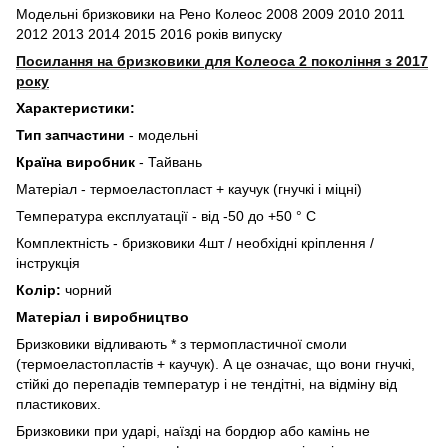
Модельні бризковики на Рено Колеос 2008 2009 2010 2011
2012 2013 2014 2015 2016 років випуску
Посилання на бризковики для Колеоса 2 покоління з 2017
року
Характеристики:
Тип запчастини
- модельні
Країна виробник
- Тайвань
Матеріал - термоеластопласт + ​​каучук (гнучкі і міцні)
Температура експлуатації - від -50 до +50 ° C
Комплектність - бризковики 4шт / необхідні кріплення /
інструкція
Колір:
чорний
Матеріал і виробництво
Бризковики відливають * з термопластичної смоли
(термоеластопластів + ​​каучук). А це означає, що вони гнучкі,
стійкі до перепадів температур і не тендітні, на відміну від
пластикових.
Бризковики при ударі, наїзді на бордюр або камінь не