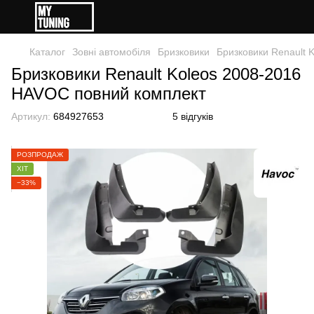
Каталог
Зовні автомобіля
Бризковики
Бризковики Renault 
Бризковики Renault Koleos 2008-2016
HAVOC повний комплект
Артикул:
684927653
5 відгуків
РОЗПРОДАЖ
ХІТ
−33%