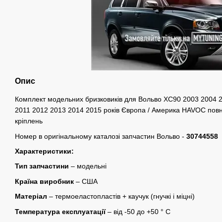
Опис
Комплект модельних бризковиків для Вольво ХС90 2003 2004 
2011 2012 2013 2014 2015 років Європа / Америка HAVOC повн
кріплень
Номер в оригінальному каталозі запчастин Вольво -
30744558
Характеристики:
Тип запчастини
– модельні
Країна виробник
– США
Матеріал
– термоеластопластів + ​​каучук (гнучкі і міцні)
Температура експлуатації
– від -50 до +50 ° C