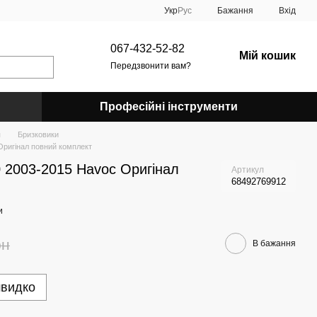
Укр
Рус
Бажання
Вхід
067-432-52-82
Мій кошик
Передзвонити вам?
Професійні інструменти
я
Бризковики
Оригінал повний комплект
 2003-2015 Havoc Оригінал
Артикул
68492769912
и
рн
В бажання
швидко