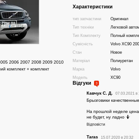
Характеристики
тип запчастини
Оригинал
Тип техніки
Легковой авто
Тип Комплекту
Полный компл
Сумісність
Volvo ХС90 200
Стан
Новое
Матеріал
Полиуретан
2005 2006 2007 2008 2009 2010
ий комплект + комплект
Марка
Volvo
Модель
XC90
Відгуки
3
Кавчук C. Д.
07.03.2021 в
Брызговики качественные
На прошлой неделе цена 
не будет, ну ладно 🤷
Відповісти
Taras
15.07.2020 в 20:32