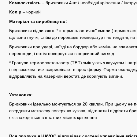
Комплектність
– бризковики 4шт / необхідні кріплення / інстру
Колір
– чорний
Матеріал та виробництво:
Бризковики відливають * з термопластичної смоли (термоеластопл
що вони гнучкі, стійкі до перепадів температур і не тендітні, на
Бризковики при ударі, наїзді на бордюр або камінь не зламают
перешкоди, і потім повернуться в первинний вигляд.
* Гранули термоеластопласту (ТЕП) змішують з каучуком і нагр
і під високим тиск всприсківают в прес-форму. Форма охолоджу
відправляють на лазерний верстат, де коригують вигини.
Установка:
Бризковики ідеально монтуються за 20 хвилин. При цьому не по
свердлити металеву поверхню кузова, підгинати і підрізати бриз
які знаходяться в штатних місцях кріплення.
Вся продукція HAVOC відповідає системі управління якіст