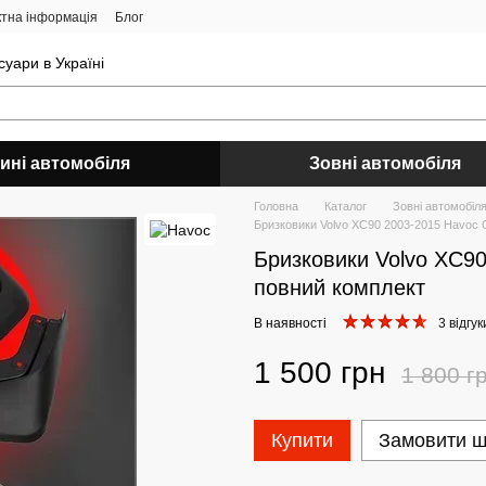
ктна інформація
Блог
уари в Україні
ині автомобіля
Зовні автомобіля
Головна
Каталог
Зовні автомобіл
Бризковики Volvo XC90 2003-2015 Havoc 
Бризковики Volvo XC90
повний комплект
В наявності
3 відгук
1 500 грн
1 800 г
Купити
Замовити 