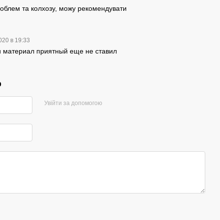
облем та колхозу, можу рекомендувати
020 в 19:33
и материал приятный еще не ставил
р
Увійти за допомогою