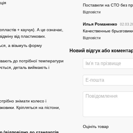
кція
Поставили на СТО без пр
Відповісти
Илья Романенко
02.03.2
астів + ​​каучук). А це означає,
Качественные брызговик
 відміну від пластикових.
Відповісти
ься, а візьмуть форму
Новий відгук або комента
івають до потрібної температури
ється, деталь виймають і
трібно знімати колесо і
ковики. Кріпляться на пістони,
Оцініть товар
ю (відповідно до стандартів