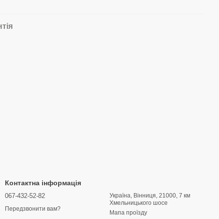
нтія
Контактна інформація
067-432-52-82
Україна, Вінниця, 21000, 7 км
Хмельницького шосе
Передзвонити вам?
Мапа проїзду