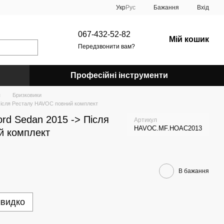
Укр
Рус
Бажання
Вхід
067-432-52-82
Мій кошик
Передзвонити вам?
Професійні інструменти
я
Бризковики
Після Ресталу HAVOC повний комплект
rd Sedan 2015 -> Після
Артикул
HAVOC.MF.HOAC2013
й комплект
В бажання
швидко