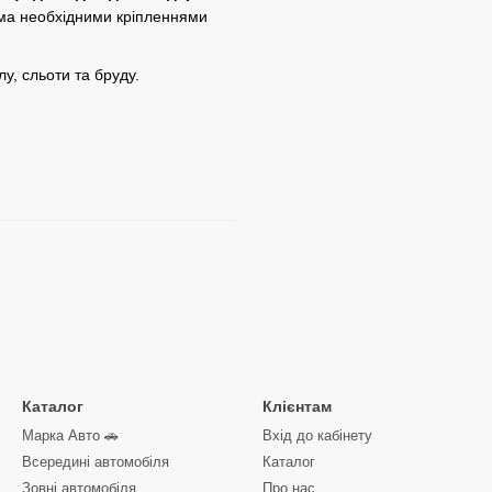
іма необхідними кріпленнями
лу, сльоти та бруду.
Каталог
Клієнтам
Марка Авто 🚗
Вхід до кабінету
Всередині автомобіля
Каталог
Зовні автомобіля
Про нас