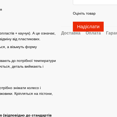
ія
Оцініть товар
Надіслати
Доставка
Оплата
Гара
астів + ​​каучук). А це означає,
 відміну від пластикових.
ься, а візьмуть форму
івають до потрібної температури
ється, деталь виймають і
трібно знімати колесо і
ковики. Кріпляться на пістони,
ю (відповідно до стандартів