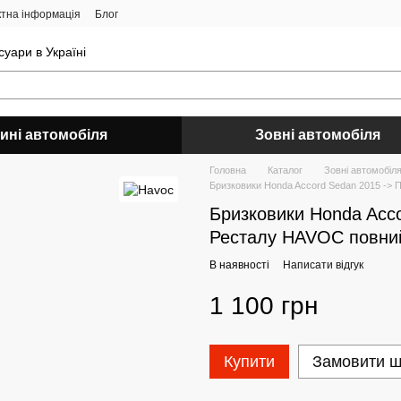
ктна інформація
Блог
уари в Україні
ині автомобіля
Зовні автомобіля
Головна
Каталог
Зовні автомобіл
Бризковики Honda Accord Sedan 2015 -> 
Бризковики Honda Acco
Ресталу HAVOC повни
В наявності
Написати відгук
1 100 грн
Купити
Замовити 