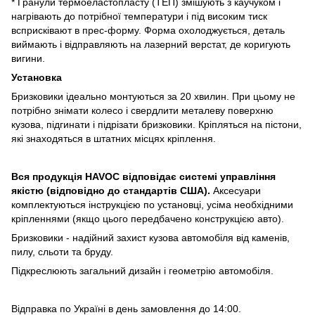
* Гранули термоеластопласту (ТЕП) змішують з каучуком і
нагрівають до потрібної температури і під високим тиск
всприсківают в прес-форму. Форма охолоджується, деталь
виймають і відправляють на лазерний верстат, де коригують
вигини.
Установка
Бризковики ідеально монтуються за 20 хвилин. При цьому не
потрібно знімати колесо і свердлити металеву поверхню
кузова, підгинати і підрізати бризковики. Кріпляться на пістони,
які знаходяться в штатних місцях кріплення.
Вся продукція HAVOC відповідає системі управління
якістю (відповідно до стандартів США).
Аксесуари
комплектуються інструкцією по установці, усіма необхідними
кріпленнями (якщо цього передбачено конструкцією авто).
Бризковики - надійний захист кузова автомобіля від каменів,
пилу, сльоти та бруду.
Підкреслюють загальний дизайн і геометрію автомобіля.
Відправка по Україні в день замовлення до 14:00.