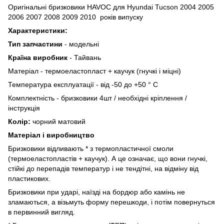
Оригінальні бризковики HAVOC для Hyundai Tucson 2004 2005
2006 2007 2008 2009 2010 років випуску
Характеристики:
Тип запчастини
- модельні
Країна виробник
- Тайвань
Матеріал - термоеластопласт + ​​каучук (гнучкі і міцні)
Температура експлуатації - від -50 до +50 ° C
Комплектність - бризковики 4шт / необхідні кріплення /
інструкція
Колір:
чорний матовий
Матеріал і виробництво
Бризковики відливають * з термопластичної смоли
(термоеластопластів + ​​каучук). А це означає, що вони гнучкі,
стійкі до перепадів температур і не тендітні, на відміну від
пластикових.
Бризковики при ударі, наїзді на бордюр або камінь не
зламаються, а візьмуть форму перешкоди, і потім повернуться
в первинний вигляд.