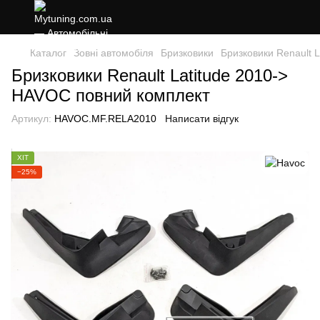
Каталог
Зовні автомобіля
Бризковики
Бризковики Renault 
Бризковики Renault Latitude 2010->
HAVOC повний комплект
Артикул:
HAVOC.MF.RELA2010
Написати відгук
ХІТ
−25%