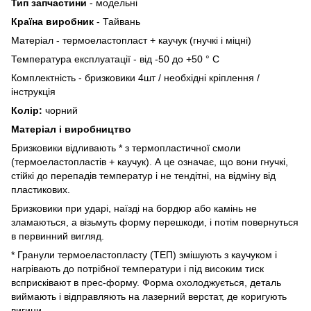
Тип запчастини
- модельні
Країна виробник
- Тайвань
Матеріал - термоеластопласт + ​​каучук (гнучкі і міцні)
Температура експлуатації - від -50 до +50 ° C
Комплектність - бризковики 4шт / необхідні кріплення /
інструкція
Колір:
чорний
Матеріал і виробництво
Бризковики відливають * з термопластичної смоли
(термоеластопластів + ​​каучук). А це означає, що вони гнучкі,
стійкі до перепадів температур і не тендітні, на відміну від
пластикових.
Бризковики при ударі, наїзді на бордюр або камінь не
зламаються, а візьмуть форму перешкоди, і потім повернуться
в первинний вигляд.
* Гранули термоеластопласту (ТЕП) змішують з каучуком і
нагрівають до потрібної температури і під високим тиск
всприсківают в прес-форму. Форма охолоджується, деталь
виймають і відправляють на лазерний верстат, де коригують
вигини.