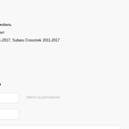
мобиль
ект
-2017; Subaru Crosstrek 2011-2017
р
Увійти за допомогою