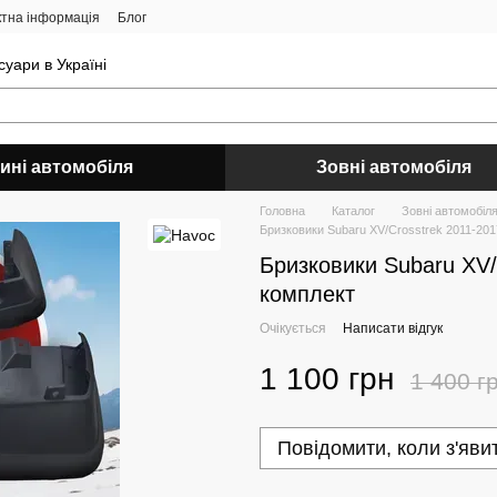
ктна інформація
Блог
уари в Україні
ині автомобіля
Зовні автомобіля
Головна
Каталог
Зовні автомобіл
Бризковики Subaru XV/Crosstrek 2011-20
Бризковики Subaru XV/
комплект
Очікується
Написати відгук
1 100 грн
1 400 г
Повідомити, коли з'яви