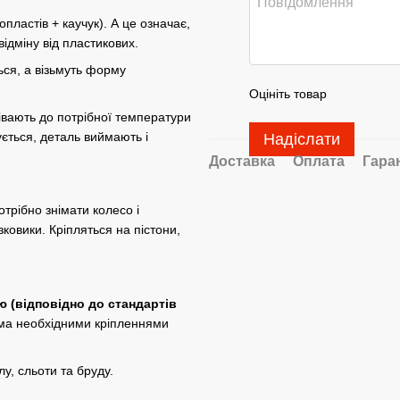
астів + ​​каучук). А це означає,
 відміну від пластикових.
ься, а візьмуть форму
Оцініть товар
івають до потрібної температури
ється, деталь виймають і
Надіслати
Доставка
Оплата
Гара
трібно знімати колесо і
ковики. Кріпляться на пістони,
ю (відповідно до стандартів
іма необхідними кріпленнями
лу, сльоти та бруду.