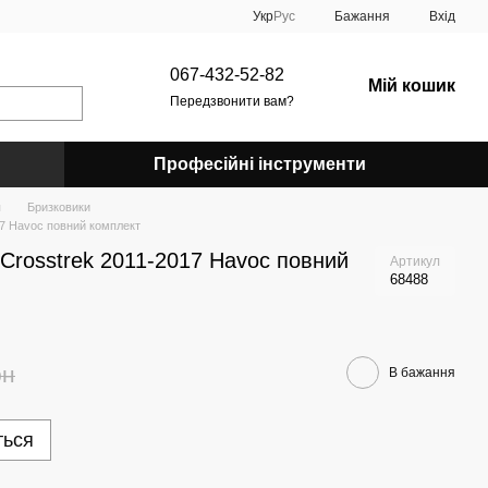
Укр
Рус
Бажання
Вхід
067-432-52-82
Мій кошик
Передзвонити вам?
Професійні інструменти
я
Бризковики
17 Havoc повний комплект
Crosstrek 2011-2017 Havoc повний
Артикул
68488
рн
В бажання
ться