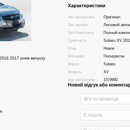
Характеристики
тип запчастини
Оригинал
Тип техніки
Легковой авто
Тип Комплекту
Полный компл
Сумісність
Subaru XV 2011
Стан
Новое
Матеріал
Полиуретан
2016 2017 років випуску
Марка
Subaru
Модель
XV
код запчастини
1079992
Новий відгук або комента
ія