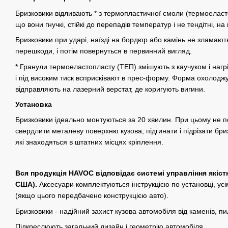
Бризковики відливають * з термопластичної смоли (термоеластопл
що вони гнучкі, стійкі до перепадів температур і не тендітні, на
Бризковики при ударі, наїзді на бордюр або камінь не зламают
перешкоди, і потім повернуться в первинний вигляд.
* Гранули термоеластопласту (ТЕП) змішують з каучуком і нагр
і під високим тиск всприсківают в прес-форму. Форма охолоджу
відправляють на лазерний верстат, де коригують вигини.
Установка
Бризковики ідеально монтуються за 20 хвилин. При цьому не по
свердлити металеву поверхню кузова, підгинати і підрізати бриз
які знаходяться в штатних місцях кріплення.
Вся продукція HAVOC відповідає системі управління якіст
США).
Аксесуари комплектуються інструкцією по установці, ус
(якщо цього передбачено конструкцією авто).
Бризковики - надійний захист кузова автомобіля від каменів, пи
Підкреслюють загальний дизайн і геометрію автомобіля.