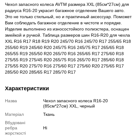
Чехол запасного колеса AVTM размера XXL (85см*27см) для
радиуса R16-20 украсит багажное отделение Вашего авто.
Это не только стильный, но и практичный аксессуар. Поможет
Вам соблюдать багажное отделение в чистоте и порядке.
Изделие выполнено из износостойкого полиэстера, оснащен
змейкой и ручкой. Таблица размеров шин R16-R20 для чехла
XXL R16 R17 R18 R19 R20 245/70 R16 245/70 R17 255/65 R18
255/60 R19 245/60 R20 245/75 R16 245/75 R17 265/65 R18
265/55 R19 265/50 R20 265/70 R16 265/65 R17 275/60 R18
275/55 R19 275/45 R20 265/75 R16 265/70 R17 285/60 R18
275/55 R20 275/70 R16 275/60 R17 275/60 R20 275/65 R17
285/50 R20 285/65 R17 285/70 R17
Характеристики
Назва
Чехол запасного колеса R16-20
(85см*27см) XXL, черный
Матеріал
Ткань
Вбудовані
ребра
Ні
жорсткості