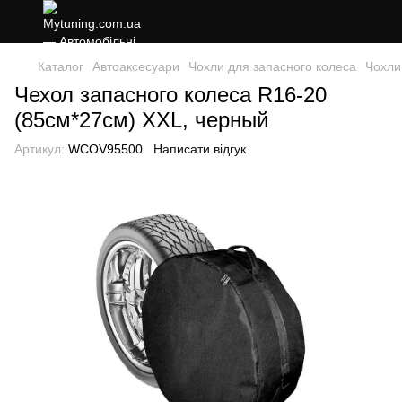
Каталог
Автоаксесуари
Чохли для запасного колеса
Чохли
Чехол запасного колеса R16-20
(85см*27см) XXL, черный
Артикул:
WCOV95500
Написати відгук