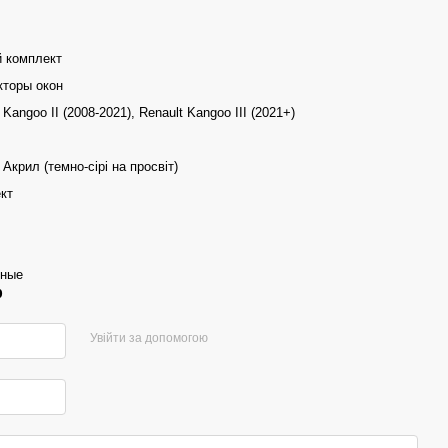
 комплект
торы окон
 Kangoo II (2008-2021), Renault Kangoo III (2021+)
Акрил (темно-сірі на просвіт)
кт
дные
р
Увійти за допомогою