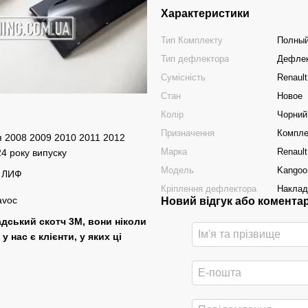
Характеристики
Тип Комплекту
Полный
Тип дефлектора
Дефлек
Сумісність
Renault
Стан
Новое
Колір
Чорний 
Призначення
Компле
ння 2008 2009 2010 2011 2012
Марка
Renault
4 року випуску
Модель
Kangoo
Кріплення дефлектора
Накла
avoc
Новий відгук або комента
адський скотч 3М, вони ніколи
у нас є клієнти, у яких ці