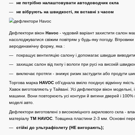
не потрібно налаштовувати автодоводчик скла
не вібрують на швидкості, як вставні з часом
Дефлектори вікон
Havoc
- чудовий варіант захистити салон м
насолоджуватися свіжим повітрям у будь-яку погоду. Вітрови
аеродинамічну форму, яка :
покращує вентиляцію салону і допомагає швидше виводити
захищає салон від пилу і вологи при русі на високій швидкос
виключає протяги - знижує ризик застудити або продути шию
Торгова марка
HAVOC
об'єднала вміло поєднує відмінну якість 
Хавок виготовляють у Тайвані. Усі дефлектори вікон модельні, 
машини. Вони повторюють усі контури й вигини дверей і 100% 
моделі авто.
Дефлектори виготовлені з високоміцного акрилового скла - вл
матеріалу
ТМ HAVOC
. Товщина пластини 2-3 мм. Основні пере
стійкі до ультрафіолету (НЕ вигорають);