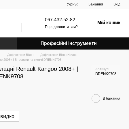
Укр
Рус
Бажання
Вхід
067-432-52-82
Мій кошик
Передзвонити вам?
Професійні інструменти
я
Дефлектори Вікон
Дефлектори Вікон Havoc
o 2008+ | Вітровики на скотчі DRENK9708
адні Renault Kangoo 2008+ |
Артикул
DRENK9708
RENK9708
В бажання
швидко