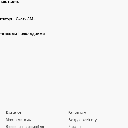
паються);
ектори. Скотч 3М -
ставними і накладними
Каталог
Клієнтам
Марка Авто 🚗
Вхід до кабінету
Всередині автомобіля
Каталог