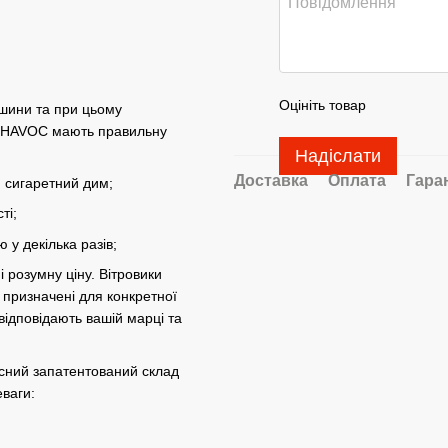
Оцініть товар
ашини та при цьому
ки HAVOC мають правильну
Надіслати
Доставка
Оплата
Гара
 сигаретний дим;
ті;
 у декілька разів;
і розумну ціну. Вітровики
і призначені для конкретної
відповідають вашій марці та
асний запатентований склад
ваги: