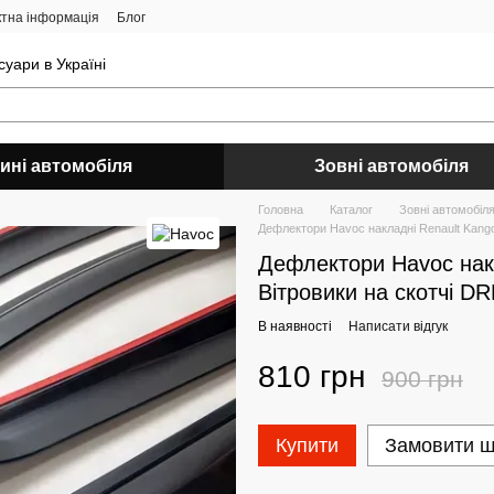
ктна інформація
Блог
уари в Україні
ині автомобіля
Зовні автомобіля
Головна
Каталог
Зовні автомобіл
Дефлектори Havoc накладні Renault Kango
Дефлектори Havoc накл
Вітровики на скотчі D
В наявності
Написати відгук
810 грн
900 грн
Купити
Замовити 