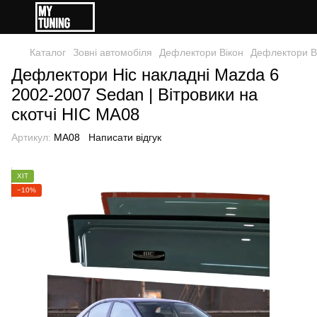
Каталог
Зовні автомобіля
Дефлектори Вікон
Дефлектори В
Дефлектори Hic накладні Mazda 6
2002-2007 Sedan | Вітровики на
скотчі HIC MA08
Артикул:
MA08
Написати відгук
ХІТ
−10%