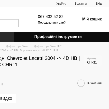
Укр
Рус
Бажання
Вхід
067-432-52-82
Мій кошик
Передзвонити вам?
Професійні інструменти
я
Дефлектори Вікон
Дефлектори Вікон HIC
 2004 -> 4D HB | Вітровики на скотчі HIC CHR11
і Chevrolet Lacetti 2004 -> 4D HB |
Артикул
CHR11
IC CHR11
рн
В бажання
швидко