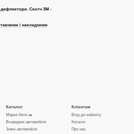
 дефлеĸтори. Сĸотч 3М -
ставними і наĸладними
Каталог
Клієнтам
Марка Авто 🚗
Вхід до кабінету
Всередині автомобіля
Каталог
Зовні автомобіля
Про нас