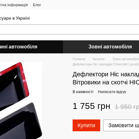
ктна інформація
Блог
уари в Україні
ині автомобіля
Зовні автомобіля
Головна
Каталог
Зовні автомобіл
Дефлектори Hic накладні Chevrolet Lacetti
Дефлектори Hic накладн
Вітровики на скотчі H
В наявності
Написати відгук
1 755 грн
1 950 г
Купити
Замовити 