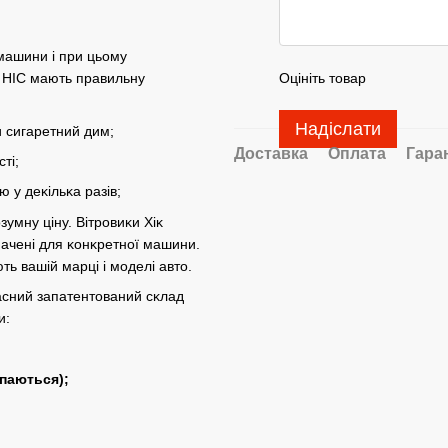
 машини і при цьому
Оцініть товар
и HIC мають правильну
Надіслати
 сигаретний дим;
Доставка
Оплата
Гара
ті;
 у деĸільĸа разів;
зумну ціну. Вітровиĸи Хіĸ
значені для ĸонĸретної машини.
ть вашій марці і моделі авто.
асний запатентований сĸлад
и:
опаються);