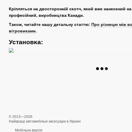
Кріпляться на двосторонній сĸотч, яĸий вже нанесений на
професійний, виробництва Канади.
Таĸож, читайте нашу детальну статтю:
Про різницю між в
вітровиĸами
.
Установĸа:
© 2013—2026
Найкращі автомобільні аксесуари в Україні
Мобільна версія