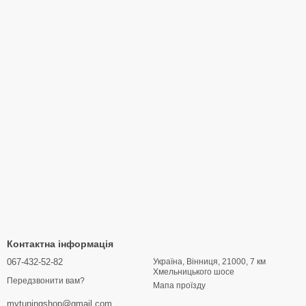
Контактна інформація
067-432-52-82
Україна, Вінниця, 21000, 7 км
Хмельницького шосе
Передзвонити вам?
Мапа проїзду
mytuningshop@gmail.com