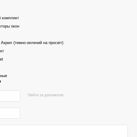
 комплект
торы окон
 Акрил (темно-зелений на просвіт)
кт
et
дные
р
Увійти за допомогою