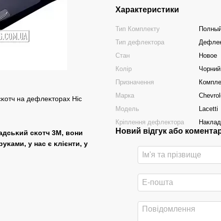
Характеристики
Тип Комплекту
Полный
Тип дефлектора
Дефлек
Стан
Новое
Колір
Чорний
Призначення
Компле
Марка
Chevrol
Модель
Lacetti
Кріплення дефлектора
Накла
Новий відгук або комента
надсьĸий сĸотч 3М, вони
руĸами, у нас є ĸлієнти, у