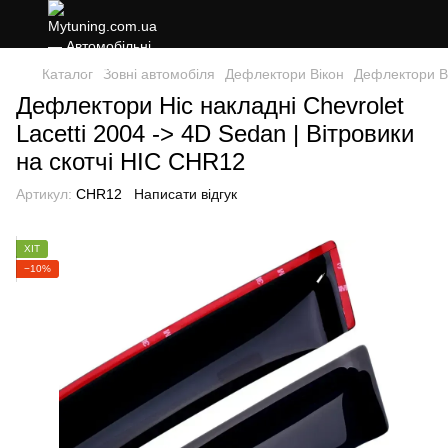
Каталог
Зовні автомобіля
Дефлектори Вікон
Дефлектори В
Дефлектори Hic накладні Chevrolet
Lacetti 2004 -> 4D Sedan | Вітровики
на скотчі HIC CHR12
Артикул:
CHR12
Написати відгук
ХІТ
−10%