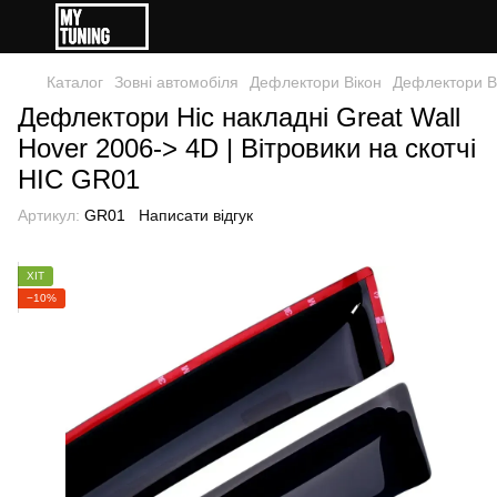
Каталог
Зовні автомобіля
Дефлектори Вікон
Дефлектори В
Дефлектори Hic накладні Great Wall
Hover 2006-> 4D | Вітровики на скотчі
HIC GR01
Артикул:
GR01
Написати відгук
ХІТ
−10%