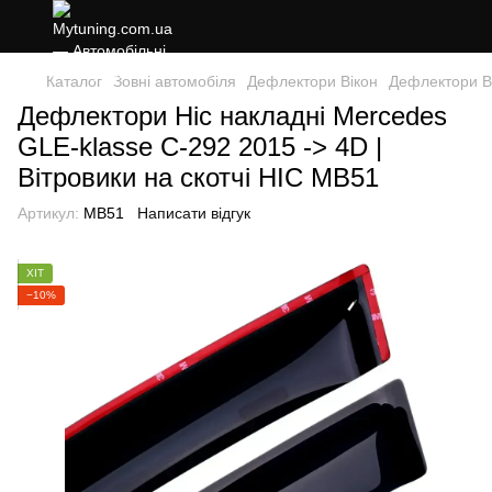
Каталог
Зовні автомобіля
Дефлектори Вікон
Дефлектори В
Дефлектори Hic накладні Mercedes
GLE-klasse C-292 2015 -> 4D |
Вітровики на скотчі HIC MB51
Артикул:
MB51
Написати відгук
ХІТ
−10%