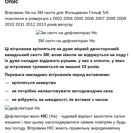
Опис
Вітровики Хік на 3М скотчі для Фольцваген Гольф 5/6
покоління в універсалі з 2003 2004 2005 2006 2007 2008 2009
2010 2011 2012 2013 років випуску
3M скотч на дефлекторах Hic
Ці вітровики кріпляться на дуже міцний двосторонній
канадський скотч 3М, вони ніколи не відірвуться на ходу і
їх дуже складно відірвати руками, у нас є клієнти, у яких
ці вітровики тримаються на машині 10 років.
Перевага накладних вітровиків перед вставними:
кріпляться намертво
не потрібно налаштовувати автодоводчик скла
не вібрують на швидкості, як вставні з часом
Дефлектори вікон
HIC
(Хік) - чудовий варіант захистити салон
машини і при цьому насолоджуватися свіжим повітрям у будь-
яку погоду. Вітровики HIC мають правильну аеродинамічну