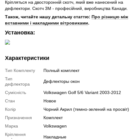
Кріпляться на двосторонній скотч, який вже нанесений на
дефлектори. Скотч 3М - професійний, виробництва Канади.
Також, читайте нашу детальну статтю:
Про різницю між
вставними і накладними вітровиками
.
Установка:
Характеристики
Тип Комплекту
Полный комплект
Тип
Дефлекторы окон
дефлектора
Сумісність
Volkswagen Golf 5/6 Variant 2003-2012
Стан
Новое
Колір
Чорний Акрил (темно-зелений на просвіт)
Призначення
Комплект
Марка
Volkswagen
Кріплення
Накладные