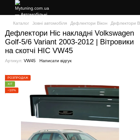
Каталог
Зовні автомобіля
Дефлектори Вікон
Дефлектори В
Дефлектори Hic накладні Volkswagen
Golf-5/6 Variant 2003-2012 | Вітровики
на скотчі HIC VW45
Артикул:
VW45
Написати відгук
РОЗПРОДАЖ
ХІТ
−10%