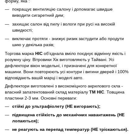
форму, яка :
покращує вентиляцію салону і допомагає швидше
виводити сигаретний дим;
захищає салон від пилу і вологи при русі на високій
швидкості;
виключає протяги - знижує ризик застудити або продути
шию у декілька разів;
Торгова марка
HIC
об'єднала вміло поєднує відмінну якість і
розумну ціну. Вітровики Хік виготовляють у Тайвані. Усі
дефлектори вікон модельні, і призначені для конкретної
машини. Вони повторюють усі контури і вигини дверей і 100%
відповідають вашій марці і моделі авто.
Дефлектори виготовлені з високоміцного акрилового скла -
власний запатентований склад матеріалу
ТМ HIC
. Товщина
пластини 2-3 мм. Основні переваги:
стійкі до ультрафіолету (НЕ вигорають);
підвищена стійкість до механічних навантажень (НЕ
лопаються);
не реагують на перепад температур (НЕ тріскаються).