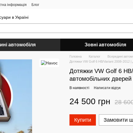
ктна інформація
Блог
уари в Україні
ині автомобіля
Зовні автомобіля
Головна
Каталог
Всередині автом
Дотяжки VW Golf 6 HB/Variant 2008-2012 
Дотяжки VW Golf 6 HB/
автомобільних дверей
В наявності
Написати відгук
24 500 грн
28 60
Купити
Замовити 