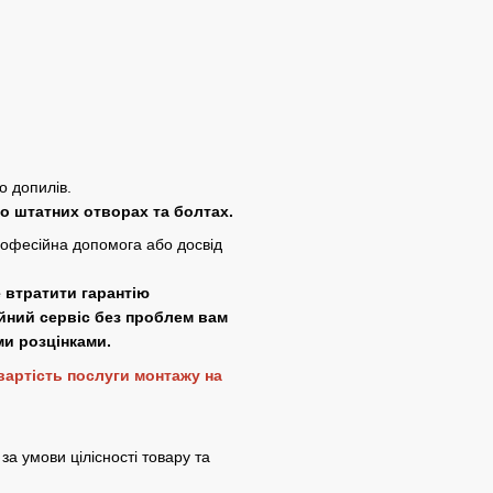
о допилів.
по штатних отворах та болтах.
рофесійна допомога або досвід
е втратити гарантію
ійний сервіс без проблем вам
їми розцінками.
 вартість послуги монтажу на
за умови цілісності товару та