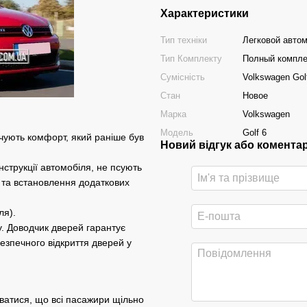
Характеристики
Тип техніки
Легковой авто
Тип Комплекту
Полный компле
Сумісність
Volkswagen Gol
Стан
Новое
Марка
Volkswagen
Модель
Golf 6
чують комфорт, який раніше був
Новий відгук або комента
онструкції автомобіля, не псують
в та встановлення додаткових
ля).
у. Доводчик дверей гарантує
езпечного відкриття дверей у
ватися, що всі пасажири щільно