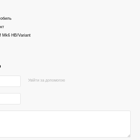
мобиль
кт
f Mk6 HB/Variant
р
Увійти за допомогою