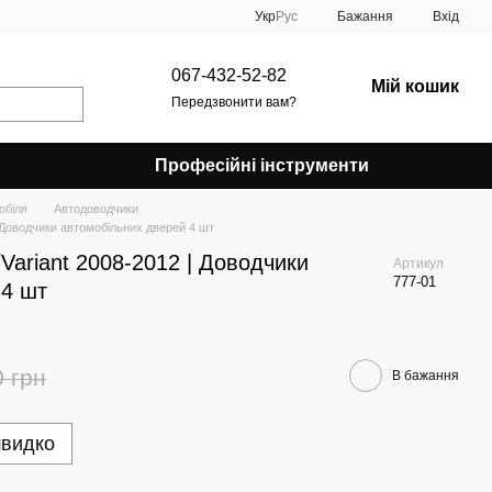
Укр
Рус
Бажання
Вхід
067-432-52-82
Мій кошик
Передзвонити вам?
Професійні інструменти
обіля
Автодоводчики
| Доводчики автомобільних дверей 4 шт
Variant 2008-2012 | Доводчики
Артикул
777-01
 4 шт
0 грн
В бажання
швидко