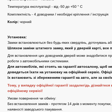
Температура експлуатації - від -50 до +50 ° C
Комплектність - 4 доводчики / необхідні кріплення / інструкція
Колір:
чорний
Установка:
Замки встановлюються без будь-яких свердлінь, доточувань аб
Шляхом заміни штатного замку, який у дверній карті, все 
Для встановлення цих доводчиків дверей може знадобитися п
роботи з автомобільними системами.
Для автомобілів, які стоять на гарантії автосалону, щоб н
доведеться їхати на установку на офіційний сервіс. Офіц
їх встановить зі збереженням гарантії на авто, але за сво
Тому, у випадку офіційної гарантії заздалегідь дізнайтеся
офіційному сервісі!
Умови повернення чи обміну:
Без встановлення замків - протягом 14 днів з моменту покупки, 
наявності заводського пакування.