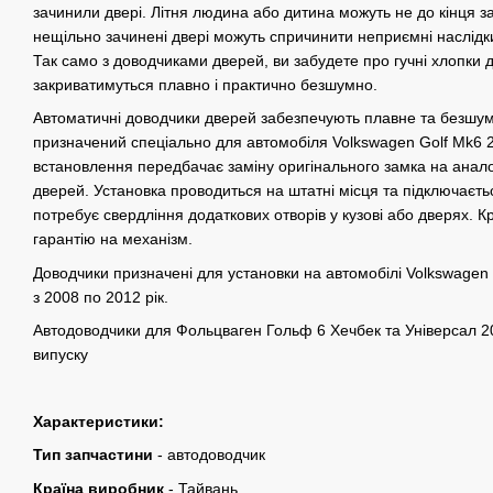
зачинили двері. Літня людина або дитина можуть не до кінця за
нещільно зачинені двері можуть спричинити неприємні наслідк
Так само з доводчиками дверей, ви забудете про гучні хлопки 
закриватимуться плавно і практично безшумно.
Автоматичні доводчики дверей забезпечують плавне та безшум
призначений спеціально для автомобіля Volkswagen Golf Mk6 2
встановлення передбачає заміну оригінального замка на анало
дверей. Установка проводиться на штатні місця та підключаєть
потребує свердління додаткових отворів у кузові або дверях. К
гарантію на механізм.
Доводчики призначені для установки на автомобілі Volkswagen G
з 2008 по 2012 рік.
Автодоводчики для Фольцваген Гольф 6 Хечбек та Універсал 2
випуску
Характеристики:
Тип запчастини
- автодоводчик
Країна виробник
- Тайвань