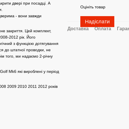
крити двері при посадці. А
Оцініть товар
и.
дверима - вони завжди
Надіслати
Доставка
Оплата
Гара
не закриття. Цей комплект,
008-2012 рік. Його
гічний з функцією дотягування
ся до штатної проводки, не
рім того, ми надаємо 2-річну
olf Mk6 які вироблені у період
008 2009 2010 2011 2012 років