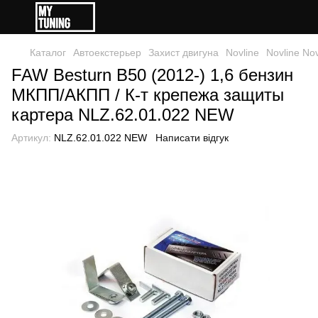
Каталог
Автоекстерьер
Захист двигуна
Novline
Novline Nov
FAW Besturn B50 (2012-) 1,6 бензин
МКПП/АКПП / К-т крепежа защиты
картера NLZ.62.01.022 NEW
Артикул:
NLZ.62.01.022 NEW
Написати відгук