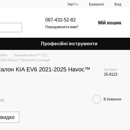
Укр
Рус
Бажання
Вхід
067-432-52-82
Мій кошик
Передзвонити вам?
Професійні інструменти
обіля
Килимки Havoc™ 🇺🇸
21-2025 Havoc™ Maximum Coverage
 салон KIA EV6 2021-2025 Havoc™
Артикул
25-8123
рн
В бажання
швидко