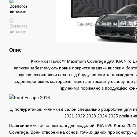
Опис
Килимки Havoc™ Maximum Coverage для KIA Niro EV
випуску забезпечують повне покриття завдяки високим бортик
краю», захищаючи салон від бруду, вологи та пошкоджень.
водонепроникних матеріалів, мають антиковзну основу, що р
зручними порівняно з продукцією конку
Ці поліуретанові килимки в салон спеціально розроблені для 
2021 2022 2023 2024 2025 років вип
Наші килимки точно підігнані для моделей KIA EV6 Korea 20
Coverage. Вони створені на основі точних даних про конструкц