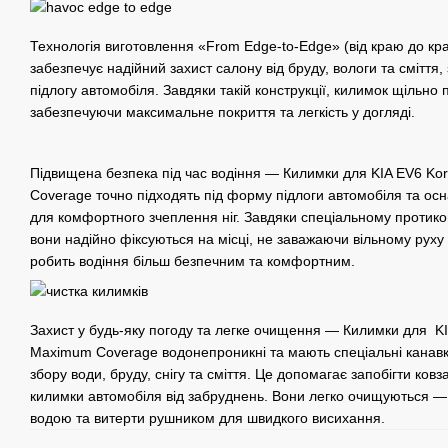
Технологія виготовлення «From Edge-to-Edge» (від краю до кр
забезпечує надійний захист салону від бруду, вологи та сміття
підлогу автомобіля. Завдяки такій конструкції, килимок щільно 
забезпечуючи максимальне покриття та легкість у догляді.
Підвищена безпека під час водіння — Килимки для KIA EV6 
Coverage точно підходять під форму підлоги автомобіля та о
для комфортного зчеплення ніг. Завдяки спеціальному протико
вони надійно фіксуються на місці, не заважаючи вільному руху
робить водіння більш безпечним та комфортним.
Захист у будь-яку погоду та легке очищення — Килимки для 
Maximum Coverage водонепроникні та мають спеціальні канавк
збору води, бруду, снігу та сміття. Це допомагає запобігти ков
килимки автомобіля від забруднень. Вони легко очищуються —
водою та витерти рушником для швидкого висихання.