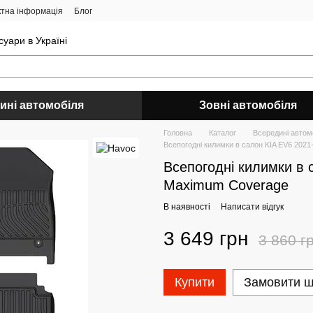
ктна інформація
Блог
уари в Україні
ині автомобіля
Зовні автомобіля
Головна
Каталог
Всередині автом
Всепогодні килимки в салон KIA EV6 20
Всепогодні килимки в
Maximum Coverage
В наявності
Написати відгук
3 649 грн
3 860 г
Купити
Замовити 