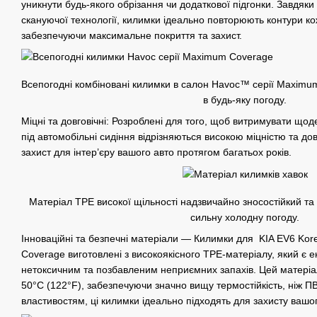
уникнути будь-якого обрізання чи додаткової підгонки. Завдяк
скануючої технології, килимки ідеально повторюють контури ко
забезпечуючи максимальне покриття та захист.
Всепогодні комбіновані килимки в салон Havoc™ серії Maximu
в будь-яку погоду.
Міцні та довговічні: Розроблені для того, щоб витримувати що
під автомобільні сидіння відрізняються високою міцністю та до
захист для інтер’єру вашого авто протягом багатьох років.
Матеріал TPE високої щільності надзвичайно зносостійкий та з
сильну холодну погоду.
Інноваційні та безпечні матеріали — Килимки для KIA EV6 K
Coverage виготовлені з високоякісного TPE-матеріалу, який є 
нетоксичним та позбавленим неприємних запахів. Цей матері
50°C (122°F), забезпечуючи значно вищу термостійкість, ніж П
властивостям, ці килимки ідеально підходять для захисту вашог