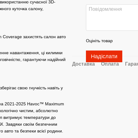
и використанню сучасної 3D-
жного куточка салону,
m Coverage захистять салон авто
Оцініть товар
денне навантаження, ці килимки
Надіслати
вговічністю, гарантуючи надійний
Доставка
Оплата
Гара
берігає свою гнучкість навіть у
orea 2021-2025 Havoc™ Maximum
екологічно чистим, абсолютно
ал витримує температури до
ВХ. Завдяки своїм безпечним
о авто та безпеки всієї родини.