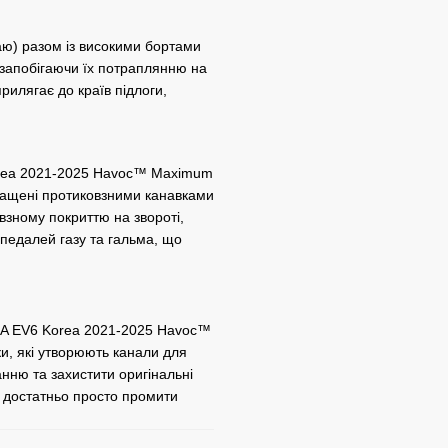
аю) разом із високими бортами
, запобігаючи їх потраплянню на
прилягає до країв підлоги,
Korea 2021-2025 Havoc™ Maximum
снащені протиковзними канавками
взному покриттю на звороті,
 педалей газу та гальма, що
KIA EV6 Korea 2021-2025 Havoc™
и, які утворюють канали для
занню та захистити оригінальні
 достатньо просто промити