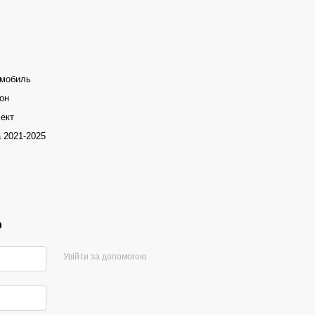
омобиль
он
ект
 2021-2025
р
Увійти за допомогою