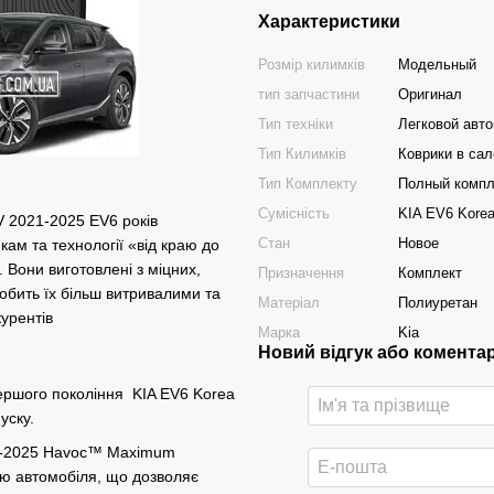
Характеристики
Розмір килимків
Модельный
тип запчастини
Оригинал
Тип техніки
Легковой авт
Тип Килимків
Коврики в сал
Тип Комплекту
Полный компл
Сумісність
KIA EV6 Korea
 2021-2025 EV6 років
Стан
Новое
ам та технології «від краю до
 Вони виготовлені з міцних,
Призначення
Комплект
обить їх більш витривалими та
Матеріал
Полиуретан
рентів​
Марка
Kia
Новий відгук або комента
першого покоління KIA EV6 Korea
уску.
21-2025 Havoc™ Maximum
ію автомобіля, що дозволяє