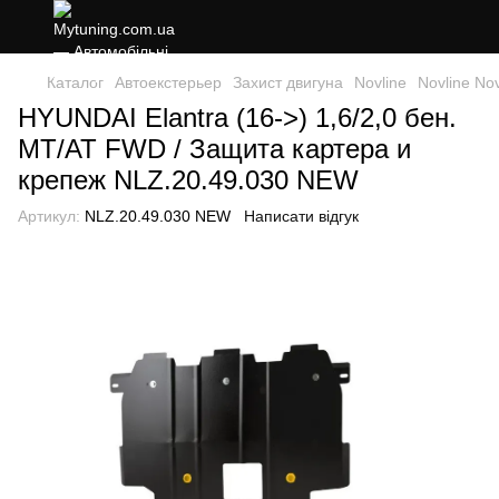
Каталог
Автоекстерьер
Захист двигуна
Novline
Novline Nov
HYUNDAI Elantra (16->) 1,6/2,0 бен.
МТ/АТ FWD / Защита картера и
крепеж NLZ.20.49.030 NEW
Артикул:
NLZ.20.49.030 NEW
Написати відгук