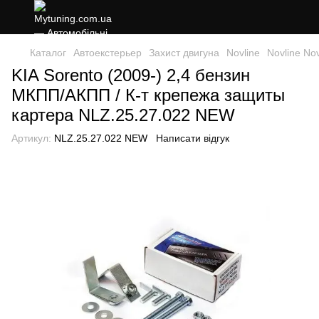
Каталог
Автоекстерьер
Захист двигуна
Novline
Novline Nov
KIA Sorento (2009-) 2,4 бензин
МКПП/АКПП / К-т крепежа защиты
картера NLZ.25.27.022 NEW
Артикул:
NLZ.25.27.022 NEW
Написати відгук