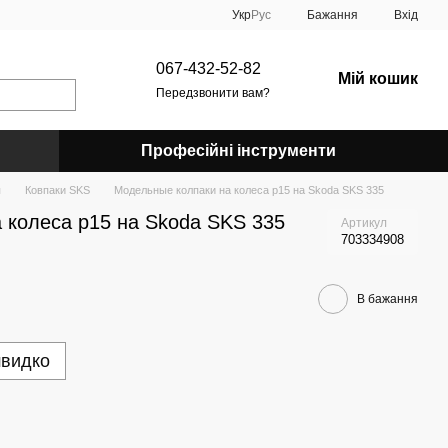
Укр
Рус
Бажання
Вхід
067-432-52-82
Мій кошик
Передзвонити вам?
Професійні інструменти
я
Ковпаки SKS
Модельные колпаки на колеса р15 на Skoda SKS 335
 колеса р15 на Skoda SKS 335
Артикул
703334908
В бажання
швидко