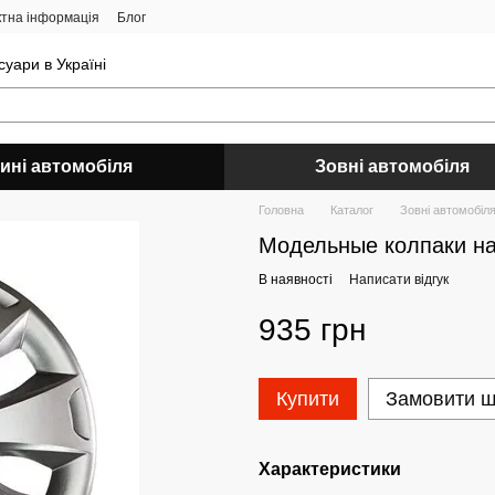
ктна інформація
Блог
уари в Україні
ині автомобіля
Зовні автомобіля
Головна
Каталог
Зовні автомобіл
Модельные колпаки на
В наявності
Написати відгук
935 грн
Купити
Замовити 
Характеристики