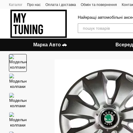
Перейти до основного контенту
Каталог
Про нас
Оплата і доставка
Обмін та повернення
Конта
Найкращі автомобільні аксес
Марка Авто 🚗
Всеред