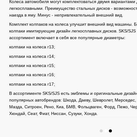
Колеса автомобиля могут комплектоваться двумя вариантами 
легкосплавными. Преимущество стальных дисков - возможност
наезда в яму. Минус - непривлекательный внешний вид.
Комплект колпаков на колеса улучшит внешний вид машины. 
колпаки имитирующие дизайн легкосплавных дисков. SKS/SJS 
ассортимент включает в себя все популярные диаметры:
колпаки на колеса r13;
колпаки на колеса r14;
колпаки на колеса r15;
колпаки на колеса r16;
колпаки на колеса r17;
В ассортименте SKS/SJS есть эмблемы и оригинальные дизайн
популярных автобрендов: Шкода, Даеву, Шевролет, Мерседес, 
Мазда, Ситроен, Рено, Киа, БМВ, Фольцваген, Форд, Пежо, Че
Хюндай, Сеат, Фиат, Ниссан, Сузуки, Хонда.