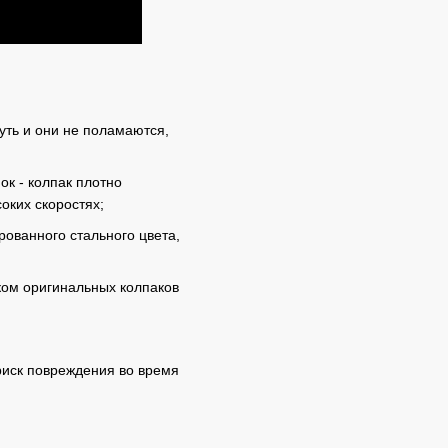
уть и они не поламаются,
к - колпак плотно
оких скоростях;
ованного стального цвета,
ком оригинальных колпаков
риск повреждения во время