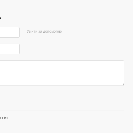
р
Увійти за допомогою
нтія