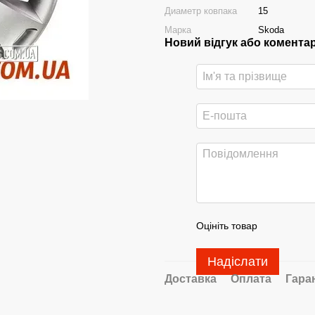
Диаметр ковпака
15
Марка
Skoda
Новий відгук або комента
Оцініть товар
Надіслати
Доставка
Оплата
Гара