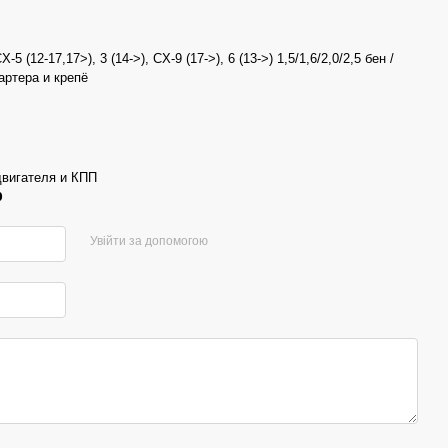
5 (12-17,17>), 3 (14->), CX-9 (17->), 6 (13->) 1,5/1,6/2,0/2,5 бен /
артера и крепё
вигателя и КПП
р
Увійти за допомогою