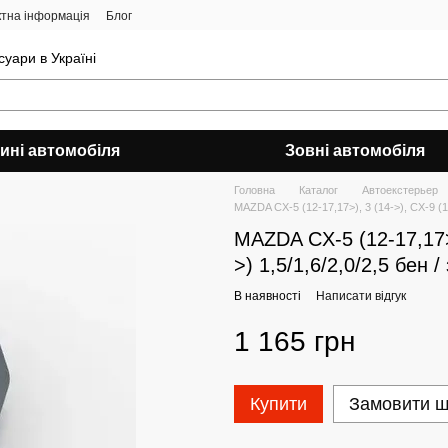
ктна інформація
Блог
уари в Україні
ині автомобіля
Зовні автомобіля
Головна
Каталог
Автоекстерьер
MAZDA CX-5 (12-17,17>), 3 (14->), CX-9 (17
MAZDA CX-5 (12-17,17>)
>) 1,5/1,6/2,0/2,5 бен 
В наявності
Написати відгук
1 165 грн
Купити
Замовити 