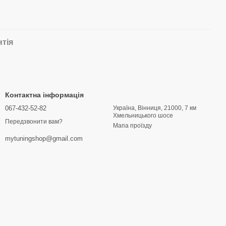
нтія
Контактна інформація
067-432-52-82
Україна, Вінниця, 21000, 7 км
Хмельницького шосе
Передзвонити вам?
Мапа проїзду
mytuningshop@gmail.com