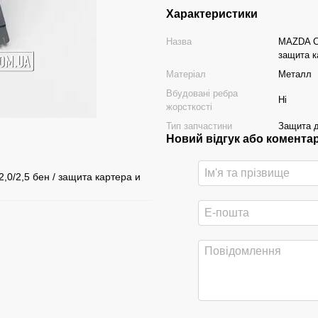
Характеристики
Назва
MAZDA CX-
защита к
Матеріал
Металл
Вбудовані ребра
Ні
жорсткості
Тип запчастини
Защита д
Новий відгук або комента
/2,0/2,5 бен / защита картера и