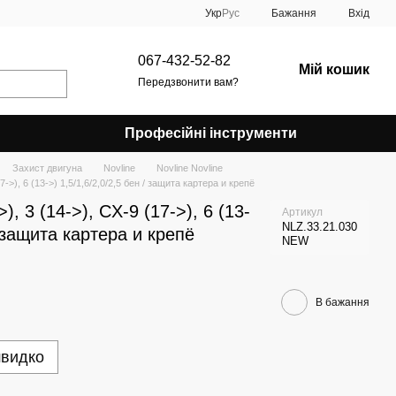
Укр
Рус
Бажання
Вхід
067-432-52-82
Мій кошик
Передзвонити вам?
Професійні інструменти
Захист двигуна
Novline
Novline Novline
->), 6 (13->) 1,5/1,6/2,0/2,5 бен / защита картера и крепё
, 3 (14->), CX-9 (17->), 6 (13-
Артикул
NLZ.33.21.030
/ защита картера и крепё
NEW
В бажання
швидко