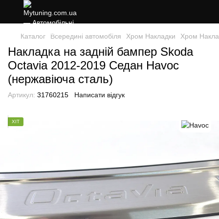
Каталог
Всередині автомобіля
Хром Накладки
Хром Накла
Накладка на задній бампер Skoda
Octavia 2012-2019 Седан Havoc
(нержавіюча сталь)
Артикул:
31760215
Написати відгук
ХІТ