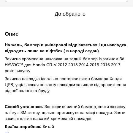
До обраного
Опис
На жаль, бампер в універсалі відрізняється і ця накладка
підходить лише на ліфтбек ( в народі седан).
Захисна хромована накладка на задній бампер із загином 3d
HAVOC™ для Honda CR-V 2012 2013 2014 2015 2016 2017
років випуску
Захисна накладка ідеально повторює вигин бампера Хонди
ЦРВ, ущільнювач по канту накладки захищає від проникнення
під неї вологи та бруду.
Спосіб установки:
Знежирити чистий бампер, зняти захисну
плівку з 3М скотчу, щільно притиснути на місці посадки. Зняти
захисні плівки на самій хромованій накладці.
Країна виробник:
Китай