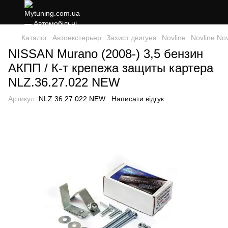
Каталог
Автоекстерьер
Захист двигуна
Novline
Novline Nov
NISSAN Murano (2008-) 3,5 бензин
АКПП / К-т крепежа защиты картера
NLZ.36.27.022 NEW
Артикул:
NLZ.36.27.022 NEW
Написати відгук