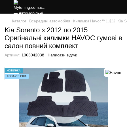
Каталог
Всередині автомобіля
Килимки Havoc™ 🇺🇸
Kia 
Kia Sorento з 2012 по 2015
Оригінальні килимки HAVOC гумові в
салон повний комплект
Артикул:
1063042038
Написати відгук
НОВИНКА
ТОВАР З США