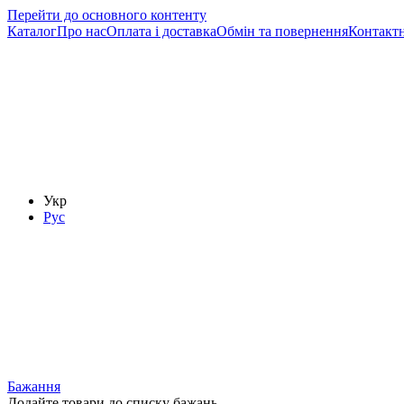
Перейти до основного контенту
Каталог
Про нас
Оплата і доставка
Обмін та повернення
Контактн
Укр
Рус
Бажання
Додайте товари до списку бажань