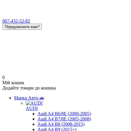
067-432-52-82
Передзвонити вам?
0
Мій кошик
Додайте товари до кошика
Марка Авто 🚗
AUDI
Audi A4 B6/8E (2000-2005)
Audi A4 B7/8E (2005-2008)
Audi A4 B8 (2008-2015)
Audi A4 B9 (2015+)