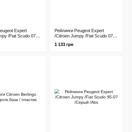
eugeot Expert
Рейлинги Peugeot Expert
mpy /Fiat Scudo 07-
/Citroen Jumpy /Fiat Scudo 07-
 /Черный /Abs
коротк.база /Хром /Abs
1 133 грн