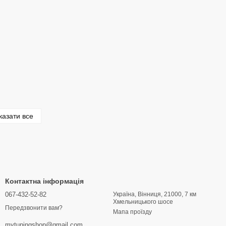
казати все
Контактна інформація
067-432-52-82
Україна, Вінниця, 21000, 7 км
Хмельницького шосе
Передзвонити вам?
Мапа проїзду
mytuningshop@gmail.com