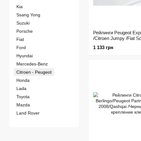
Kia
Ssang Yong
Suzuki
Porsche
Рейлинги Peugeot Exp
/Citroen Jumpy /Fiat S
Fiat
длинн.база /Хром /Ab
1 133 грн
Ford
Hyundai
Mercedes-Benz
Citroen - Peugeot
Honda
Lada
Toyota
Mazda
Land Rover