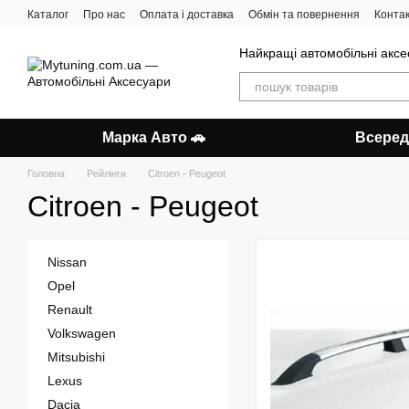
Перейти до основного контенту
Каталог
Про нас
Оплата і доставка
Обмін та повернення
Конта
Найкращі автомобільні аксес
Марка Авто 🚗
Всеред
Головна
Рейлінги
Citroen - Peugeot
Citroen - Peugeot
Nissan
Opel
Renault
Volkswagen
Mitsubishi
Lexus
Dacia