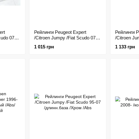
ert
Рейлинги Peugeot Expert
Рейлинги P
cudo 07-
/Citroen Jumpy /Fiat Scudo 07-
/Citroen Ju
s
длинн.база /Серый /Abs
длинн.база
1 015 грн
1 133 грн