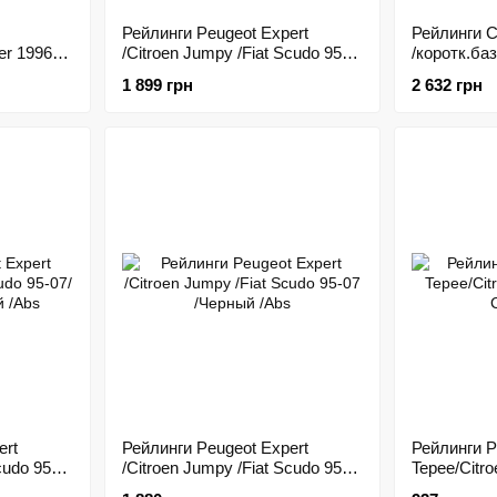
Рейлинги Peugeot Expert
Рейлинги Ci
er 1996-
/Citroen Jumpy /Fiat Scudo 95-
/коротк.баз
 /Abs/
07 /длинн.база /Хром /Abs
1 899 грн
2 632 грн
ert
Рейлинги Peugeot Expert
Рейлинги P
cudo 95-
/Citroen Jumpy /Fiat Scudo 95-
Tepee/Citro
й /Abs
07 /Черный /Abs
Серый /Ab