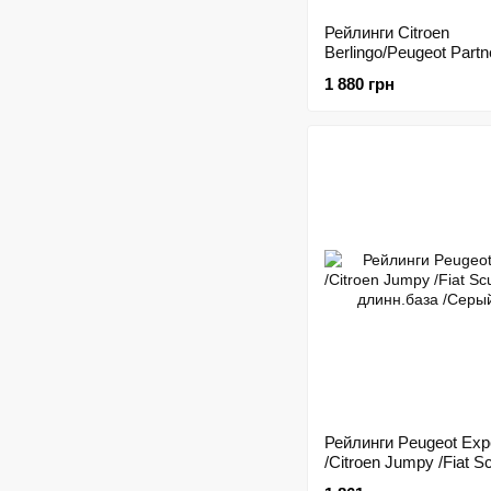
Рейлинги Citroen
Berlingo/Peugeot Partn
2008/Qashqai /Черный
1 880 грн
крепление клей
Рейлинги Peugeot Exp
/Citroen Jumpy /Fiat S
07/ длинн.база /Серы