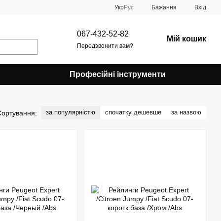
Укр
Рус
Бажання
Вхід
067-432-52-82
Мій кошик
Передзвонити вам?
Професійні інструменти
за популярністю
спочатку дешевше
за назвою
Сортування: